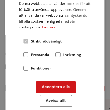
Denna webbplats använder cookies för att
debatt, skratt och engagemang med stort hjärta. Det
förbättra användarupplevelsen. Genom
fattades också en mängd viktiga beslut om
att använda vår webbplats samtycker du
intressepolitik och organisationsutveckling.
till alla cookies i enlighet med vår
Om du missade att se kongressen live på webben i
cookiepolicy.
Läs mer
helgen, så finns inspelningarna kvar på
kongresswebben:
www.hrf.se/kongress2025
Strikt nödvändigt
Prestanda
Inriktning
Dela artikeln i sociala medier
Dela
Dela
Dela
via
via
via
Funktioner
facebook
twitter
linkedin
Föregående
Relaterade nyheter
Acceptera alla
Näst
Avvisa allt
Sommarledigt
Se
HRF
Le
Ar
Datum:
29 juni 2026