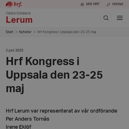
Mitt HRF
HörNet
Västra Götaland
Sök
Visa
Lerum
meny
Start
Nyheter
Hrf Kongress i Uppsala den 23-25 maj
Datum:
2 juni 2025
2
Hrf Kongress i
juni
2025
Uppsala den 23-25
maj
Hrf Lerum var representerat av vår ordförande
Per Anders Tornås
Irene Eklöf