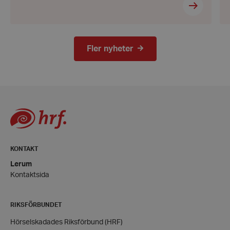
wordpress_test_cookie
Automattic
Fler nyheter
Inc.
hrf.se
Google
Privacy Policy
PHPSESSID
PHP.net
hrf.se
KONTAKT
Lerum
Kontaktsida
RIKSFÖRBUNDET
Hörselskadades Riksförbund (HRF)