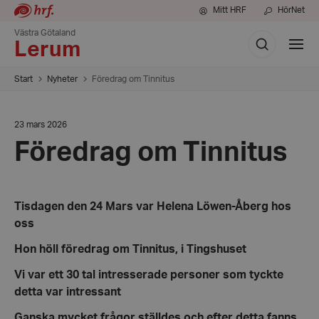
Mitt HRF
HörNet
Västra Götaland
Sök
Visa
Lerum
meny
Start
Nyheter
Föredrag om Tinnitus
Datum:
23 mars 2026
23
Föredrag om Tinnitus
mars
2026
Tisdagen den 24 Mars
var
Helena Löwen-Åberg hos
oss
Hon höll föredrag om Tinnitus, i Tingshuset
Vi var ett 30 tal intresserade personer som tyckte
detta var intressant
Ganska mycket frågor ställdes och efter detta fanns