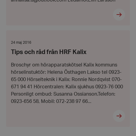
annalisa.u@outlook.com LedamotElin Larsson
VISITOR_PRIVACY_METADATA
YouTube
.youtube.com
Tips
och
råd
Datum:
24 maj 2016
från
24
Tips och råd från HRF Kalix
HRF
maj
Kalix
2016
Broschyr om hörapparatskötsel Kalix kommuns
hörselinstuktör: Helena Östhagen Lakso tel 0923-
65 000 Hörselteknik i Kalix: Ronnie Nordqvist 070-
671 94 41 Hörcentralen: Kalix sjukhus 0923-76 000
Personligt ombud: Susanna Ossianson.Telefon:
__cf_bm
Cloudflare
Inc.
0923-656 58, Mobil: 072-238 97 66...
.vimeo.com