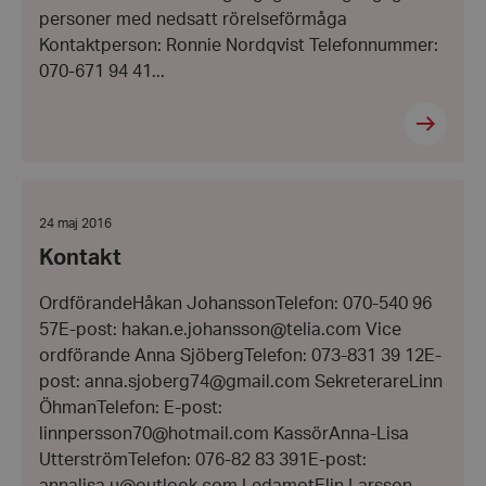
personer med nedsatt rörelseförmåga
wordpress_test_cookie
Kontaktperson: Ronnie Nordqvist Telefonnummer:
Automattic
Inc.
070-671 94 41...
hrf.se
Google
Privacy Policy
PHPSESSID
PHP.net
Kontakt
hrf.se
Datum:
24 maj 2016
24
Kontakt
maj
2016
OrdförandeHåkan JohanssonTelefon: 070-540 96
57E-post: hakan.e.johansson@telia.com Vice
ordförande Anna SjöbergTelefon: 073-831 39 12E-
post: anna.sjoberg74@gmail.com SekreterareLinn
ÖhmanTelefon: E-post:
linnpersson70@hotmail.com KassörAnna-Lisa
UtterströmTelefon: 076-82 83 391E-post: