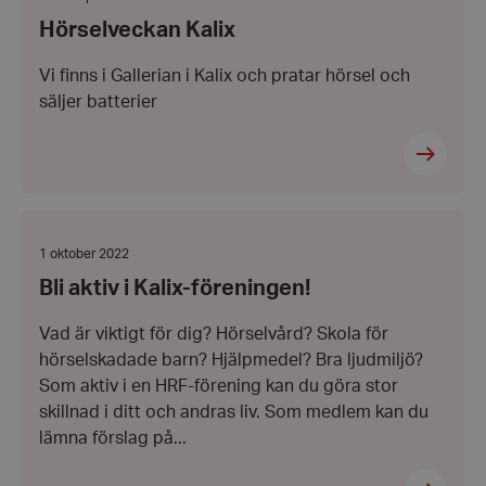
12
Hörselveckan Kalix
oktober
2022
Vi finns i Gallerian i Kalix och pratar hörsel och
säljer batterier
Bli
aktiv
i
Datum:
1 oktober 2022
Kalix-
1
Bli aktiv i Kalix-föreningen!
föreningen!
oktober
2022
Vad är viktigt för dig? Hörselvård? Skola för
hörselskadade barn? Hjälpmedel? Bra ljudmiljö?
Som aktiv i en HRF-förening kan du göra stor
skillnad i ditt och andras liv. Som medlem kan du
lämna förslag på...