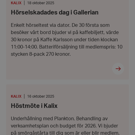
i
PLATS
:
Datum:
KALIX
18 oktober 2025
Gallerian
18
Hörselskadades dag i Gallerian
oktober
2025
Enkelt hörseltest via dator. De 30 första som
besöker vårt bord bjuder vi på kaffebiljett, värde
30 kronor på Kaffe Karlsson under tiden klockan
11:00-14:00. Batteriförsäljning till medlemspris: 10
stycken 8-pack 270 kronor.
Höstmöte
i
Kalix
PLATS
:
Datum:
KALIX
16 oktober 2025
16
Höstmöte i Kalix
oktober
2025
Underhållning med Plankton. Behandling av
verksamhetsplan och budget för 2026. Vi bjuder
på smörgåstårta till dig som är eller blir medlem.