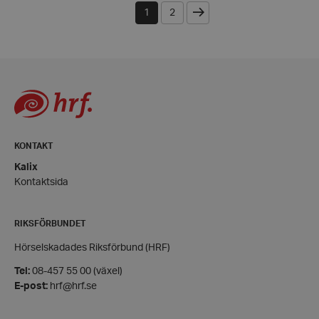
Nästa
1
2
CookieScriptConsent
CookieScript
hrf.se
KONTAKT
woocommerce_items_in_cart
Automattic
Inc.
Kalix
hrf.se
Kontaktsida
woocommerce_cart_hash
Automattic
Inc.
RIKSFÖRBUNDET
hrf.se
Hörselskadades Riksförbund (HRF)
Tel:
08-457 55 00 (växel)
wp_woocommerce_session_[abcdef0123456789]
hrf.se
{32}
E-post:
hrf@hrf.se