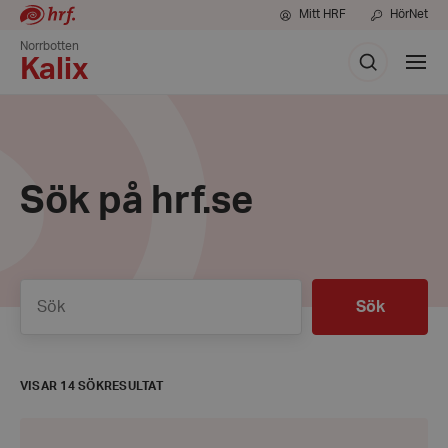
Mitt HRF
HörNet
Norrbotten
Sök
Visa
Kalix
meny
Sök på hrf.se
Sök
Sök
VISAR 14 SÖKRESULTAT
Hörselskadades
dag