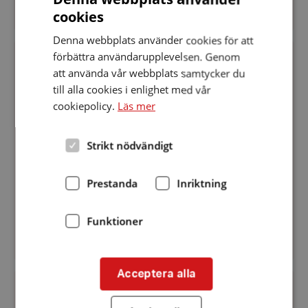
cookies
Denna webbplats använder cookies för att
Hörselskadades
förbättra användarupplevelsen. Genom
dag
i
PLATS
:
Datum:
KALIX
20 oktober 2018
att använda vår webbplats samtycker du
Galleria
20
till alla cookies i enlighet med vår
Hörselskadades dag i Galleria Kalix
Kalix
oktober
2018
cookiepolicy.
Läs mer
På Hörselskadades dag hittar ni oss i Galleria
Kalix! Det blir: Demo av hörselhjälpmedel
Strikt nödvändigt
Batteriförsäljning till förmånliga priser
Medlemsinformation, och varje ny medlem som
Prestanda
Inriktning
tecknar sig under dagen får 5x 6 pack batterier
Varmt välkomna!
Funktioner
Acceptera alla
Hörselskadades
dag
PLATS
:
Datum:
KALIX
21 oktober 2017