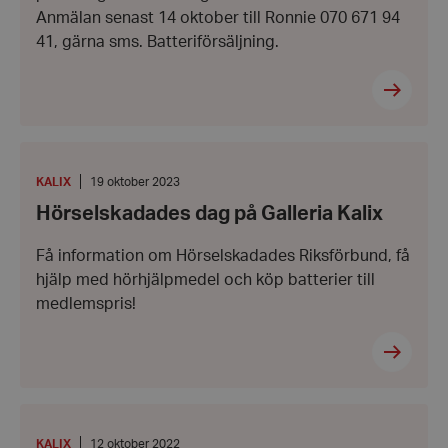
Anmälan senast 14 oktober till Ronnie 070 671 94
41, gärna sms. Batteriförsäljning.
Hörselskadades
dag
på
PLATS
:
Datum:
KALIX
19 oktober 2023
Galleria
19
Hörselskadades dag på Galleria Kalix
Kalix
oktober
2023
Få information om Hörselskadades Riksförbund, få
hjälp med hörhjälpmedel och köp batterier till
medlemspris!
Hörselveckan
Kalix
PLATS
:
Datum:
KALIX
12 oktober 2022