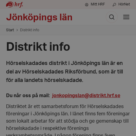
Mitt HRF
HörNet
Sök
Jönköpings län
Visa
meny
Start
Distrikt info
Distrikt info
Hörselskadades distrikt i Jönköpings län är en
del av Hörselskadades Riksförbund, som är till
för alla landets hörselskadade.
Du når oss på mail:
jonkopingslan@distrikt.hrf.se
Distriktet är ett samarbetsforum för Hörselskadades
föreningar i Jönköpings län. I länet finns fem föreningar
som lokalt arbetar för att stödja och ge gemen­skap till
hörselskadade i respektive förenings
verksamhetsområde. I någon förening finns även