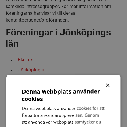
särskilda intressegrupper. För mer information om
föreningarna hänvisar vi till deras
kontaktpersoner/ordföranden.
Föreningar i Jönköpings
län
Eksjö >
Jönköping >
Tranås >
×
Denna webbplats använder
Vetlanda-Sävsjö >
cookies
Värnamo >
Denna webbplats använder cookies för att
Distriktets uppgift är att vara Hörselskadades
förbättra användarupplevelsen. Genom
kontaktyta mot landstinget och hörsel­vården, att
att använda vår webbplats samtycker du