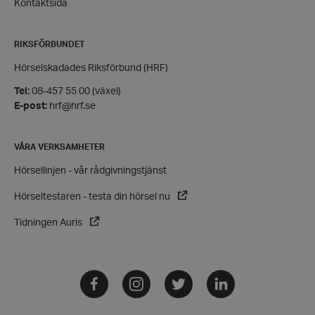
Kontaktsida
Strikt nödvändigt
Prestanda
Inriktning
Funktioner
RIKSFÖRBUNDET
Strikt nödvändiga kakor tillåter
Hörselskadades Riksförbund (HRF)
kärnwebbplatsfunktioner som användarinloggning
och kontohantering. Webbplatsen kan inte
Tel:
08-457 55 00 (växel)
användas ordentligt utan strikt nödvändiga cookies.
E-post:
hrf@hrf.se
Leverantör
/
Namn
Domän
hrf-popup-closed-*
hrf.se
VÅRA VERKSAMHETER
Hörsellinjen - vår rådgivningstjänst
Hörseltestaren - testa din hörsel nu
Tidningen Auris
wordpress_test_cookie
Automattic
Inc.
Facebook
Instagram
Twitter
LinkedIn
hrf.se