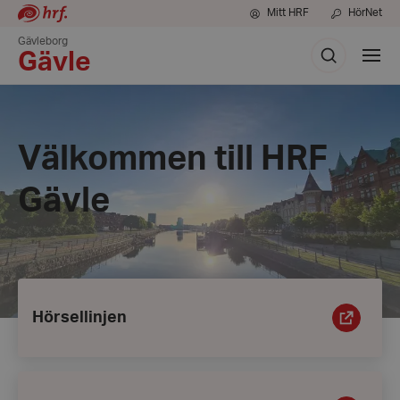
Mitt HRF
HörNet
Gävleborg
Sök
Visa
Gävle
meny
Välkommen till HRF
Gävle
Ingångar
Hörsellinjen
Hörsellinjen
Bli
medlem