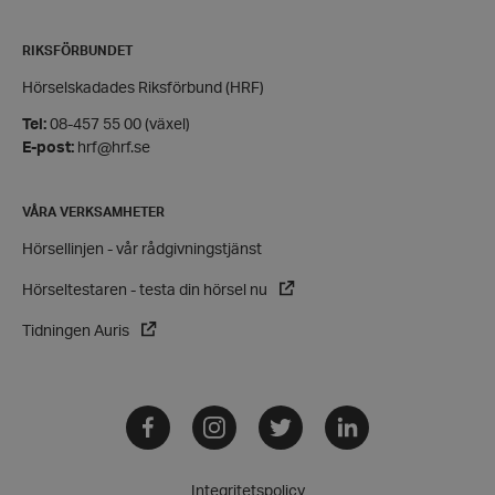
Strikt nödvändigt
Prestanda
Inriktning
Funktioner
RIKSFÖRBUNDET
Strikt nödvändiga kakor tillåter
Hörselskadades Riksförbund (HRF)
kärnwebbplatsfunktioner som användarinloggning
och kontohantering. Webbplatsen kan inte
Tel:
08-457 55 00 (växel)
användas ordentligt utan strikt nödvändiga cookies.
E-post:
hrf@hrf.se
Leverantör
/
Namn
Domän
VÅRA VERKSAMHETER
hrf-popup-closed-*
hrf.se
Hörsellinjen - vår rådgivningstjänst
Hörseltestaren - testa din hörsel nu
Tidningen Auris
wordpress_test_cookie
Automattic
Inc.
Facebook
Instagram
Twitter
LinkedIn
hrf.se
Google
Integritetspolicy