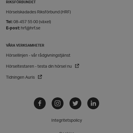
RIKSFÖRBUNDET
Funktioner
Hörselskadades Riksförbund (HRF)
Strikt nödvändiga kakor tillåter
kärnwebbplatsfunktioner som användarinloggning
Tel:
08-457 55 00 (växel)
och kontohantering. Webbplatsen kan inte
E-post:
hrf@hrf.se
användas ordentligt utan strikt nödvändiga cookies.
Leverantör
/
Namn
Domän
VÅRA VERKSAMHETER
hrf-popup-closed-*
hrf.se
Hörsellinjen - vår rådgivningstjänst
Hörseltestaren - testa din hörsel nu
Tidningen Auris
wordpress_test_cookie
Automattic
Facebook
Instagram
Twitter
LinkedIn
Inc.
hrf.se
Integritetspolicy
Google
Privacy Policy