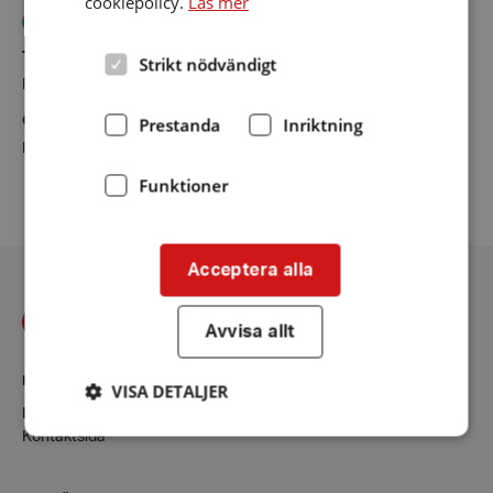
cookiepolicy.
Läs mer
Teleslinga fungerar OK
Fast teleslinga
Typ av lokal/ändamål
Slingan kollades
Strikt nödvändigt
Fullmäktigesal
21 november 2020
Övrig information
Prestanda
Inriktning
Hörsalen i källaren
Funktioner
Acceptera alla
Avvisa allt
KONTAKT
VISA DETALJER
Falun
Kontaktsida
Strikt nödvändigt
Prestanda
Inriktning