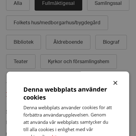
Alla
Fullmäktigesal
Samlingssal
Folkets hus/
medborgarhus/
bygdegård
Bibliotek
Äldreboende
Biograf
Teater
Kyrkor och församlingshem
×
Totalt: 1 slingkollar
Denna webbplats använder
Till distriktets webbplats
cookies
Denna webbplats använder cookies för att
Stadshuset
förbättra användarupplevelsen. Genom
att använda vår webbplats samtycker du
Falu Stadshus AB, Slaggatan, Falun, Sverige
till alla cookies i enlighet med vår
Slingans status
Typ av slinga