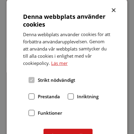
×
Informationsbord på höstmarknaden Stora torget
Denna webbplats använder
Falköping. Aktuell HRF-information, vi visar hörsel-
cookies
tekniska hjälpmedel, tele, batterier mm. Ett bra
tillfälle att bli ny medlem.
Denna webbplats använder cookies för att
förbättra användarupplevelsen. Genom
att använda vår webbplats samtycker du
till alla cookies i enlighet med vår
cookiepolicy.
Läs mer
Medlemsmöte
på
Träffpunkt
PLATS
:
Datum:
FALKÖPING
12 september 2017
Centrum
Strikt nödvändigt
12
Medlemsmöte på Träffpunkt Centrum
”Läkaren”
september
matsalen.
2017
”Läkaren” matsalen.
Prestanda
Inriktning
Medlemsmöte på Träffpunkt Centrum ”Läkaren”
Funktioner
matsalen. Tisdagen den 12 september. Kl 18.00
Ingång från Trädgårdsgatan 23. HRF-information.
Vi pratar om framtiden i Falköpingsföreningen,