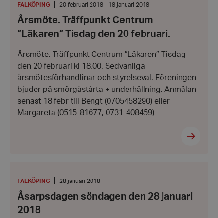
Centrum
PLATS
:
Från:
FALKÖPING
20 februari 2018 - 18 januari 2018
”Läkaren”
20
Årsmöte. Träffpunkt Centrum
Tisdag
februari
den
2018
”Läkaren” Tisdag den 20 februari.
20
-
februari.
Till:
18
Årsmöte. Träffpunkt Centrum ”Läkaren” Tisdag
januari
den 20 februari.kl 18.00. Sedvanliga
2018
årsmötesförhandlinar och styrelseval. Föreningen
bjuder på smörgåstårta + underhållning. Anmälan
senast 18 febr till Bengt (0705458290) eller
Margareta (0515-81677, 0731-408459)
Åsarpsdagen
söndagen
den
PLATS
:
Datum:
FALKÖPING
28 januari 2018
28
28
Åsarpsdagen söndagen den 28 januari
januari
januari
2018
2018
2018