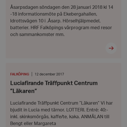
Åsarpsdagen söndagen den 28 januari 2018 kl 14
-18 informationsmöte på Ekebergahallen,
Idrottsvägen 10 i .Åsarp. Hörselhjälpmedel,
batterier. HRF Falköpings vårprogram med resor
och sammankomster mm.
Luciafirande
Träffpunkt
Centrum
PLATS
:
Datum:
FALKÖPING
12 december 2017
”Läkaren”
12
Luciafirande Träffpunkt Centrum
december
2017
”Läkaren”
Luciafirande Träffpunkt Centrum ”Läkaren” Vi har
bjudit in Lucia med tärnor. LOTTERI. Entré: 40:-
inkl. skinksmörgås, kaffe/te, kaka. ANMÄLAN till
Bengt eller Margareta