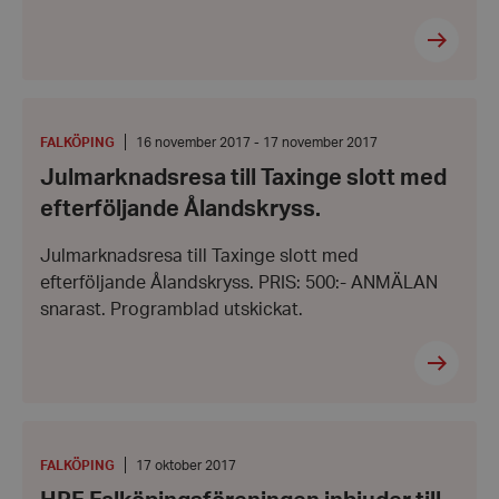
Julmarknadsresa
till
Taxinge
PLATS
:
Från:
FALKÖPING
16 november 2017 - 17 november 2017
slott
16
Julmarknadsresa till Taxinge slott med
med
november
efterföljande
2017
efterföljande Ålandskryss.
Ålandskryss.
-
Till:
17
Julmarknadsresa till Taxinge slott med
november
efterföljande Ålandskryss. PRIS: 500:- ANMÄLAN
2017
snarast. Programblad utskickat.
HRF
Falköpingsföreningen
inbjuder
PLATS
:
Datum:
FALKÖPING
17 oktober 2017
till
17