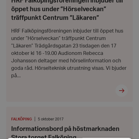
HRF Falköpingsföreningen inbjuder till
öppet
oktober
hus
2017
öppet hus under ”Hörselveckan”
under
”Hörselveckan”
träffpunkt Centrum ”Läkaren”
träffpunkt
Centrum
”Läkaren”
HRF Falköpingsföreningen inbjuder till öppet hus
under ”Hörselveckan” träffpunkt Centrum
”Läkaren” Trädgårdsgatan 23 tisdagen den 17
oktober kl 16 -19.00 Audionom Rebecca
Johansson deltager med hörselinformation och
goda råd. Hörselteknisk utrustning visas. Vi bjuder
på...
Informationsbord
på
höstmarknaden
PLATS
:
Datum:
FALKÖPING
5 oktober 2017
Stora
5
Informationsbord på höstmarknaden
torget
oktober
Falköping.
2017
Stora torget Falköping.