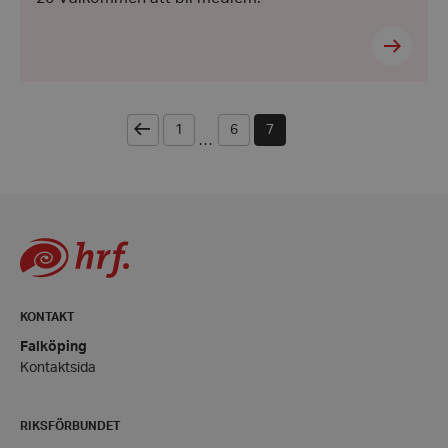
CookieScriptConsent
CookieScript
hrf.se
Föregående
1
6
7
...
woocommerce_items_in_cart
Automattic
Inc.
hrf.se
KONTAKT
Falköping
woocommerce_cart_hash
Automattic
Kontaktsida
Inc.
hrf.se
RIKSFÖRBUNDET
wp_woocommerce_session_[abcdef0123456789]
hrf.se