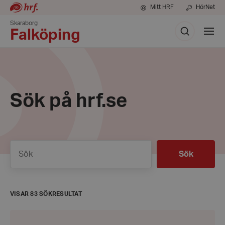
Mitt HRF
HörNet
Skaraborg
Sök
Visa
Falköping
meny
Sök på hrf.se
Sök
Sök
VISAR 83 SÖKRESULTAT
Årsmöte.
Träffpunkt