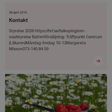
Kontakt
Datum:
28 april 2016
28
Kontakt
april
wordpress_test_cookie
Automattic
2016
Inc.
Styrelse 2026 https://hrf.se/falkoping/om-
hrf.se
oss/styrelse Batteriförsäljning: Träffpunkt Centrum
(Läkaren)Måndag-fredag 10-12Margareta
Google
Nilsson073-140 84 59
Privacy Policy
PHPSESSID
PHP.net
hrf.se
Start