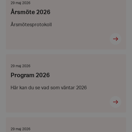
Datum:
29 maj 2026
29
Årsmöte 2026
maj
2026
Årsmötesprotokoll
Program
2026
Datum:
29 maj 2026
29
Program 2026
maj
2026
Här kan du se vad som väntar 2026
Program
2026
Datum:
29 maj 2026