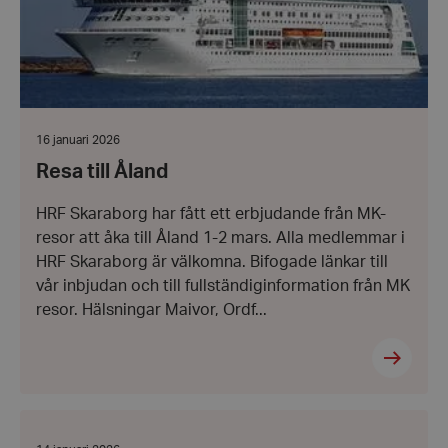
hrf-popup-closed-*
hrf.se
Datum:
16 januari 2026
16
Resa till Åland
januari
wordpress_test_cookie
Automattic
2026
Inc.
hrf.se
HRF Skaraborg har fått ett erbjudande från MK-
resor att åka till Åland 1-2 mars. Alla medlemmar i
HRF Skaraborg är välkomna. Bifogade länkar till
Google
Privacy Policy
vår inbjudan och till fullständiginformation från MK
PHPSESSID
PHP.net
resor. Hälsningar Maivor, Ordf...
hrf.se
Visste
du