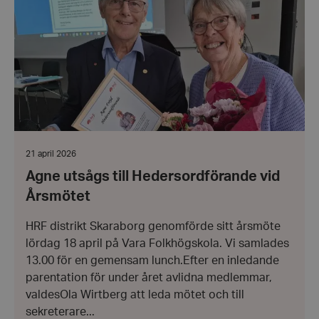
Hedersordförande
vid
Årsmötet
Datum:
21 april 2026
21
Agne utsågs till Hedersordförande vid
april
2026
Årsmötet
HRF distrikt Skaraborg genomförde sitt årsmöte
lördag 18 april på Vara Folkhögskola. Vi samlades
13.00 för en gemensam lunch.Efter en inledande
parentation för under året avlidna medlemmar,
valdesOla Wirtberg att leda mötet och till
sekreterare...