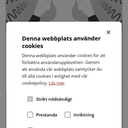
×
Denna webbplats använder
Datum:
2 april 2026
cookies
2
Föredrag om Tinnitus
april
2026
Denna webbplats använder cookies för att
förbättra användarupplevelsen. Genom
att använda vår webbplats samtycker du
till alla cookies i enlighet med vår
cookiepolicy.
Läs mer
Distriktsårsmöte
Strikt nödvändigt
Prestanda
Inriktning