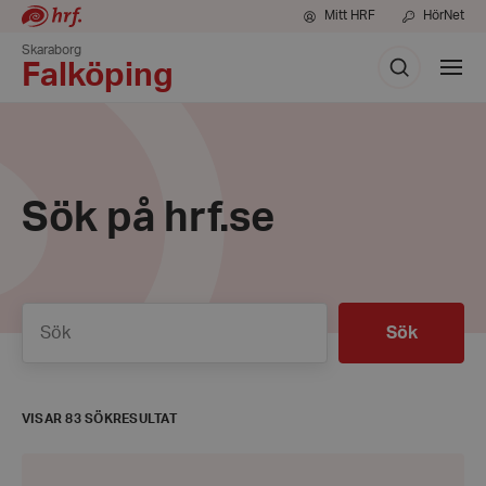
Mitt HRF
HörNet
Skaraborg
Sök
Visa
Falköping
meny
Sök på hrf.se
Sök
Sök
VISAR 83 SÖKRESULTAT
Årsmöte
2026