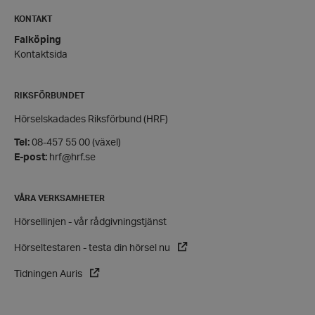
Inc.
hrf.se
KONTAKT
Falköping
wp_woocommerce_session_[abcdef0123456789]
hrf.se
Kontaktsida
{32}
RIKSFÖRBUNDET
Hörselskadades Riksförbund (HRF)
Tel:
08-457 55 00 (växel)
E-post:
hrf@hrf.se
woocommerce_recently_viewed
Automattic
Inc.
VÅRA VERKSAMHETER
hrf.se
wc_cart_created
hrf.se
Hörsellinjen - vår rådgivningstjänst
wc_cart_hash_[abcdef0123456789]{32}
hrf.se
Hörseltestaren - testa din hörsel nu
Tidningen Auris
Namn
Leverantör
/
Domän
Utgång
Beskrivning