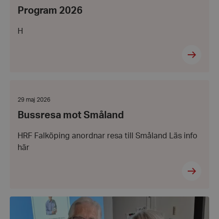
29
Program 2026
maj
2026
H
Bussresa
mot
Småland
Datum:
29 maj 2026
29
Bussresa mot Småland
maj
2026
HRF Falköping anordnar resa till Småland Läs info
här
Agne
utsågs
till