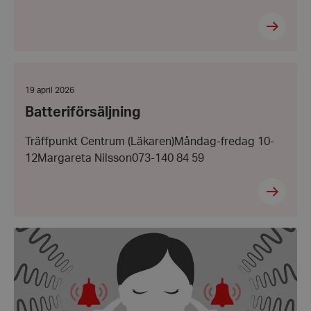
Batteriförsäljning
Datum:
19 april 2026
19
Batteriförsäljning
april
2026
Träffpunkt Centrum (Läkaren)Måndag-fredag 10-
12Margareta Nilsson073-140 84 59
Föredrag
om
Tinnitus