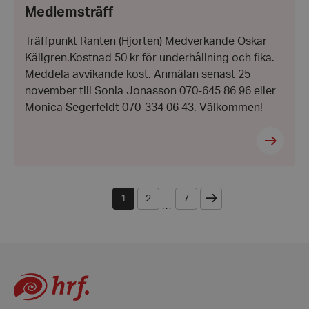
3
Inc.
Medlemsträff
december
.vimeo.com
2025
Träffpunkt Ranten (Hjorten) Medverkande Oskar
Källgren.Kostnad 50 kr för underhållning och fika.
Meddela avvikande kost. Anmälan senast 25
november till Sonia Jonasson 070-645 86 96 eller
Monica Segerfeldt 070-334 06 43. Välkommen!
CookieScriptConsent
CookieScript
hrf.se
Nästa
1
2
7
...
woocommerce_items_in_cart
Automattic
Inc.
hrf.se
woocommerce_cart_hash
Automattic