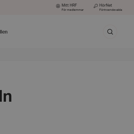
Mitt HRF
HörNet
För medlemmar
Förtroendevalda
Sök
llen
ln