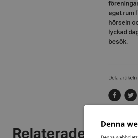
föreningar
eget rum f
hörseln oc
lyckad dag
besök.
Dela artikeln
Dela
Dela
via
via
facebook
twitte
Denna web
Relaterade nyhete
Denna webbplats 