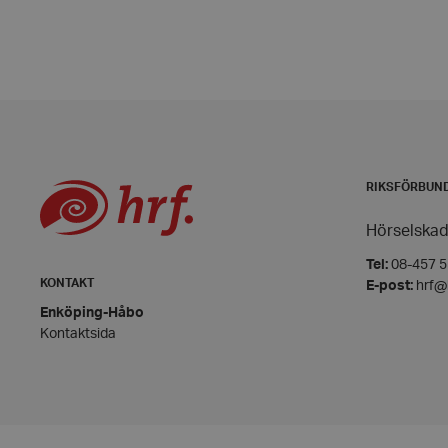
wordpress_test_coo
PHPSESSID
RIKSFÖRBUN
VISITOR_PRIVACY_
Hörselskad
Tel:
08-457 55
KONTAKT
E-post:
hrf@
Enköping-Håbo
__cf_bm
Kontaktsida
CookieScriptConse