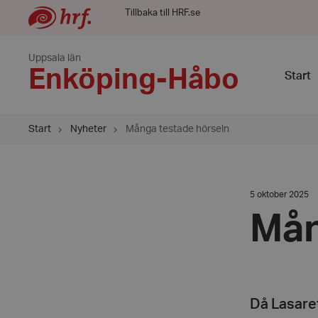
Tillbaka till HRF.se
Uppsala län
Enköping-Håbo
Start
Start
Nyheter
Många testade hörseln
Datum:
5 oktober 2025
5
oktober
Mån
2025
Då Lasaret