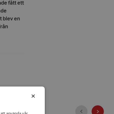
de fått ett
ade
t blev en
från
×
Föregående
att använda vår
Nästa