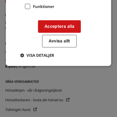
Funktioner
KONTAKT
Enköping-Håbo
Acceptera alla
Kontaktsida
Avvisa allt
RIKSFÖRBUNDET
Hörselskadades Riksförbund (HRF)
VISA DETALJER
Tel:
08-457 55 00 (växel)
E-post:
hrf@hrf.se
Strikt nödvändigt
Prestanda
Inriktning
VÅRA VERKSAMHETER
Funktioner
Hörsellinjen - vår rådgivningstjänst
Strikt nödvändiga kakor tillåter
kärnwebbplatsfunktioner som användarinloggning
Hörseltestaren - testa din hörsel nu
och kontohantering. Webbplatsen kan inte
användas ordentligt utan strikt nödvändiga cookies.
Tidningen Auris
Leverantör
/
Namn