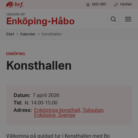
Mitt HRF
HörNet
Uppsala län
Sök
Visa
Enköping-Håbo
meny
Start
Kalender
Konsthallen
PLATS
:
ENKÖPING
Konsthallen
Datum:
Datum
:
7 april 2026
7
Från:
Tid
:
kl. 14.00-15.00
april
kl.
2026
Adress
:
Enköpings konsthall, Tullgatan,
14.00
Enköping, Sverige
-
Till:
kl.
15.00
Välkomna på guidad tur i Konsthallen med Bo