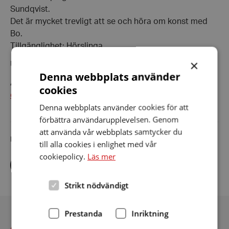
Sundqvist.
Det är mycket trevligt att se och höra om konst med
Bo.
Tillgänglighet: Hörslinga
×
Utställare: Cecilia Larsson
Denna webbplats använder
Anmälan: tel 073 237 6315, e-post
cookies
enkoping.habo@hrf.se
Denna webbplats använder cookies för att
förbättra användarupplevelsen. Genom
att använda vår webbplats samtycker du
Dela artikeln i sociala medier
till alla cookies i enlighet med vår
cookiepolicy.
Läs mer
Dela
Dela
Dela
via
via
via
facebook
twitter
linkedin
Strikt nödvändigt
Prestanda
Inriktning