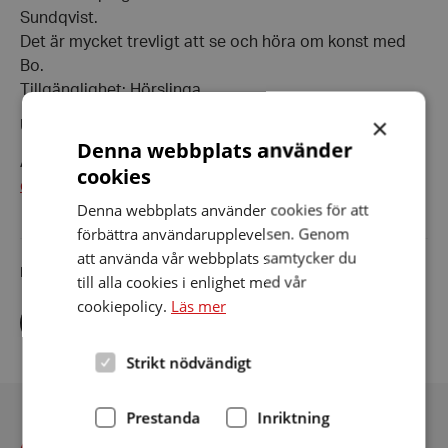
Sundqvist.
Det är mycket trevligt att se och höra om konst med
Bo.
Tillgänglighet: Hörslinga
×
Utställare: Nina Hemingsson
Denna webbplats använder
Anmälan: tel 073 237 6315, e-post
cookies
enkoping.habo@hrf.se
Denna webbplats använder cookies för att
förbättra användarupplevelsen. Genom
att använda vår webbplats samtycker du
Dela artikeln i sociala medier
till alla cookies i enlighet med vår
cookiepolicy.
Läs mer
Dela
Dela
Dela
via
via
via
facebook
twitter
linkedin
Strikt nödvändigt
Prestanda
Inriktning