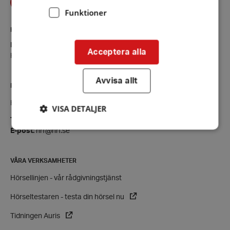
Funktioner
KONTAKT
Enköping-Håbo
Acceptera alla
Kontaktsida
Avvisa allt
RIKSFÖRBUNDET
Hörselskadades Riksförbund (HRF)
VISA DETALJER
Tel:
08-457 55 00 (växel)
E-post:
hrf@hrf.se
Strikt nödvändigt
Prestanda
Inriktning
VÅRA VERKSAMHETER
Funktioner
Hörsellinjen - vår rådgivningstjänst
Strikt nödvändiga kakor tillåter
kärnwebbplatsfunktioner som användarinloggning
Hörseltestaren - testa din hörsel nu
och kontohantering. Webbplatsen kan inte
användas ordentligt utan strikt nödvändiga cookies.
Tidningen Auris
Leverantör
/
Namn