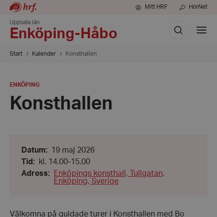
Mitt HRF
HörNet
Uppsala län
Sök
Visa
Enköping-Håbo
meny
Start
Kalender
Konsthallen
PLATS
:
ENKÖPING
Konsthallen
Datum:
Datum
:
19 maj 2026
19
Från:
Tid
:
kl. 14.00-15.00
maj
kl.
2026
Adress
:
Enköpings konsthall, Tullgatan,
14.00
Enköping, Sverige
-
Till:
kl.
15.00
Välkomna på guidade turer i Konsthallen med Bo