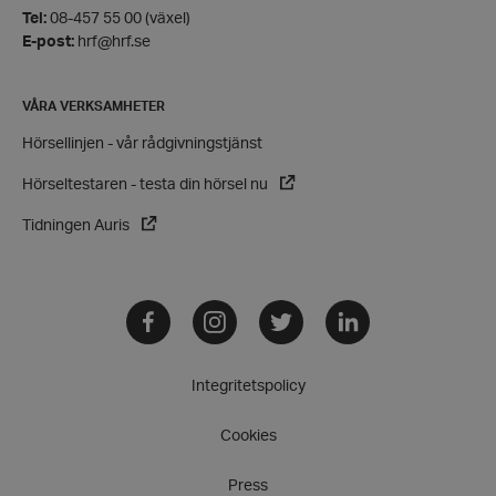
Tel:
08-457 55 00 (växel)
Strikt nödvändiga kakor tillåter kärnwebbplatsfunktioner som
användarinloggning och kontohantering. Webbplatsen kan inte anv
E-post:
hrf@hrf.se
ordentligt utan strikt nödvändiga cookies.
Leverantör
/
Namn
VÅRA VERKSAMHETER
Domän
hrf-popup-closed-*
hrf.se
Hörsellinjen - vår rådgivningstjänst
Hörseltestaren - testa din hörsel nu
Tidningen Auris
Facebook
Instagram
Twitter
LinkedIn
wordpress_test_cookie
Automattic
Inc.
hrf.se
Google Privacy Policy
Integritetspolicy
Cookies
PHPSESSID
PHP.net
hrf.se
Press