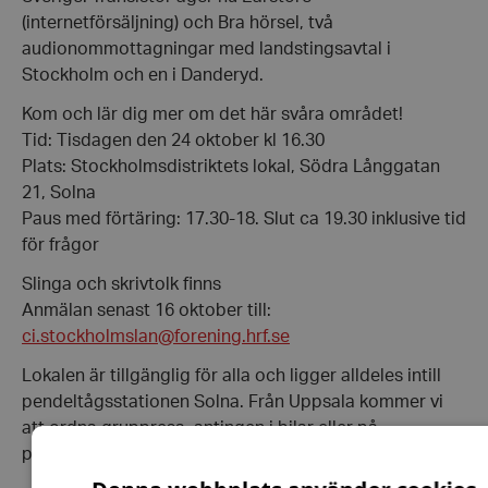
(internetförsäljning) och Bra hörsel, två
audionommottagningar med landstingsavtal i
Stockholm och en i Danderyd.
Kom och lär dig mer om det här svåra området!
Tid: Tisdagen den 24 oktober kl 16.30
Plats: Stockholmsdistriktets lokal, Södra Långgatan
21, Solna
Paus med förtäring: 17.30-18. Slut ca 19.30 inklusive tid
för frågor
Slinga och skrivtolk finns
Anmälan senast 16 oktober till:
ci.stockholmslan@forening.hrf.se
Lokalen är tillgänglig för alla och ligger alldeles intill
pendeltågsstationen Solna. Från Uppsala kommer vi
att ordna gruppresa, antingen i bilar eller på
pendeltåget.