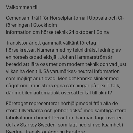
kl.
Välkommen till
15.00
Gemensam träff för Hörselplantorna i Uppsala och CI-
föreningen i Stockholm
Information om hörselteknik 24 oktober i Solna
Transistor är ett gammalt välkänt företag i
hörselkretsar. Numera med ny teknikfrälst ledning av
en hörselskadad eldsjäl. Johan Hammarström är
beredd att lära oss mer om modern teknik och vad just
vi kan ha den till. Så varumärkes-neutral information
som möjligt är utlovad. Men det kanske slinker med
något om Transistors egna satsningar på t ex T-talk,
där mobilen automatiskt översätter tal till skrift?
Företaget representerar hörhjälpmedel från alla de
stora tillverkarna och jobbar också med samtliga stora
fabrikat inom hörsel. Dessutom har man tagit över en
del av S
tarkey Sweden, som lagt ned sin verksamhet i
Sverige. Transistor äger nu Earstore