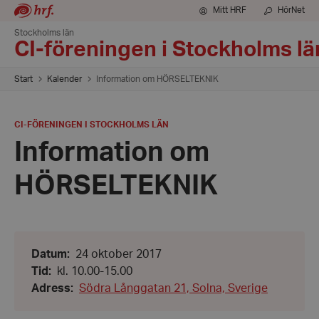
Mitt HRF
HörNet
Stockholms län
CI-föreningen i Stockholms lä
Start
Kalender
Information om HÖRSELTEKNIK
PLATS
:
CI-FÖRENINGEN I STOCKHOLMS LÄN
Information om
HÖRSELTEKNIK
Datum:
Datum
:
24 oktober 2017
24
Från:
Tid
:
kl. 10.00-15.00
oktober
kl.
2017
Adress
:
Södra Långgatan 21, Solna, Sverige
10.00
-
Till: