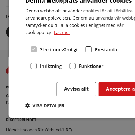
Denna webbplats använder cookies
Denna webbplats använder cookies för att förbättra
användarupplevelsen. Genom att använda vår webbp
Dela artikeln i sociala medier
samtycker du till alla cookies i enlighet med vår
Dela
Dela
Dela
cookiepolicy.
Läs mer
via
via
via
facebook
twitter
linkedin
Strikt nödvändigt
Prestanda
Inriktning
Funktioner
KONTAKT
Avvisa allt
Acceptera a
CI-föreningen i Stockholms län
Kontaktsida
VISA DETALJER
RIKSFÖRBUNDET
Strikt nödvändigt
Prestanda
Inriktning
Funktion
Hörselskadades Riksförbund (HRF)