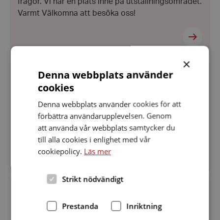
frågor. Vi har en plats inne på utställningsområdet.
Varmt Välkomna att besöka oss!
×
Hörseltester
Denna webbplats använder
och
Hörselhjälpare
Datum:
11 juli 2024
cookies
11
Hörseltester och Hörselhjälpare
juli
Denna webbplats använder cookies för att
2024
förbättra användarupplevelsen. Genom
Från 4 september till 11 december, varje onsdag kl
att använda vår webbplats samtycker du
11-14
till alla cookies i enlighet med vår
cookiepolicy.
Läs mer
Strikt nödvändigt
Vad
sa-
loppet
Datum:
29 april 2024
Prestanda
Inriktning
29
Vad sa-loppet
april