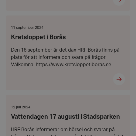
Kretsloppet
i
Borås
Datum:
11 september 2024
11
Kretsloppet i Borås
september
2024
Den 16 september är det dax HRF Borås finns på
plats för att informera och svara på frågor.
Välkomna! https://www.kretsloppetiboras.se
Vattendagen
17
augusti
Datum:
12 juli 2024
i
12
Vattendagen 17 augusti i Stadsparken
Stadsparken
juli
2024
HRF Borås informerar om hörsel och svarar på