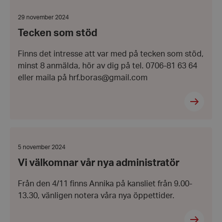
Tecken
som
stöd
Datum:
29 november 2024
29
Tecken som stöd
november
2024
Finns det intresse att var med på tecken som stöd,
minst 8 anmälda, hör av dig på tel. 0706-81 63 64
eller maila på hrf.boras@gmail.com
Vi
välkomnar
vår
Datum:
5 november 2024
nya
5
Vi välkomnar vår nya administratör
administratör
november
2024
Från den 4/11 finns Annika på kansliet från 9.00-
13.30, vänligen notera våra nya öppettider.