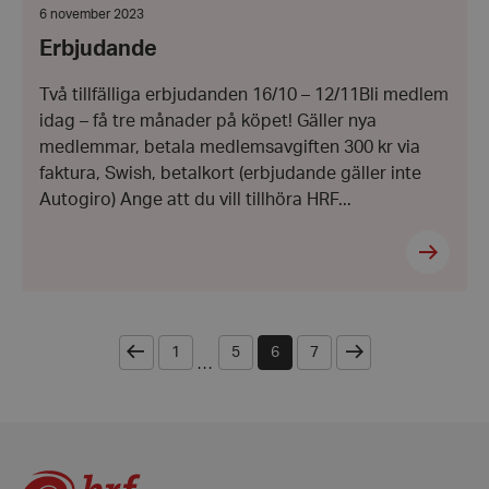
Datum:
6 november 2023
6
Erbjudande
november
2023
Två tillfälliga erbjudanden 16/10 – 12/11Bli medlem
idag – få tre månader på köpet! Gäller nya
medlemmar, betala medlemsavgiften 300 kr via
faktura, Swish, betalkort (erbjudande gäller inte
Autogiro) Ange att du vill tillhöra HRF...
VISITOR_PRIVACY_METADATA
YouTube
.youtube.com
Föregående
Nästa
1
5
6
7
...