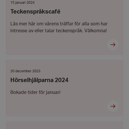
Namn
Datum:
Domän
15 januari 2024
15
Teckenspråkscafé
hrf-popup-closed-*
hrf.se
januari
2024
Läs mer här om vårens träffar för alla som har
intresse av eller talar teckenspråk. Välkomna!
wordpress_test_cookie
Automattic
Inc.
Hörselhjälparna
hrf.se
2024
Datum:
20 december 2023
20
Hörselhjälparna 2024
december
Google
2023
Privacy Policy
Bokade tider för januari
PHPSESSID
PHP.net
hrf.se
Erbjudande