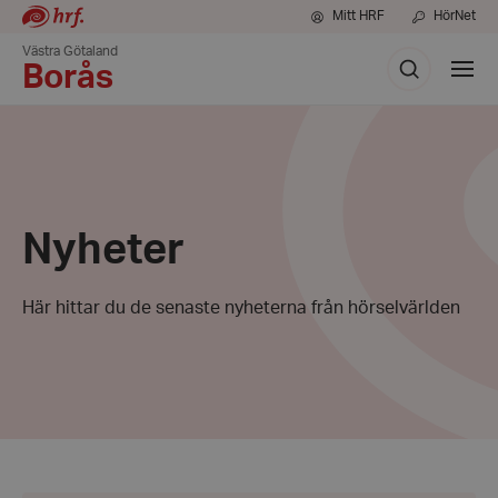
Mitt HRF
HörNet
Västra Götaland
Sök
Visa
Borås
meny
Nyheter
Här hittar du de senaste nyheterna från hörselvärlden