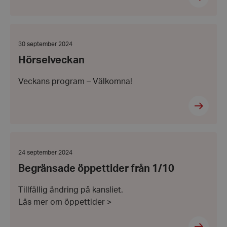
Hörselveckan
Datum:
30 september 2024
30
Hörselveckan
september
2024
Veckans program – Välkomna!
Begränsade
öppettider
från
Datum:
24 september 2024
1/10
24
Begränsade öppettider från 1/10
september
2024
Tillfällig ändring på kansliet.
Läs mer om öppettider >