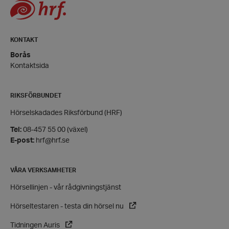
hrf.se
Google
KONTAKT
Privacy Policy
PHPSESSID
PHP.net
Borås
hrf.se
Kontaktsida
RIKSFÖRBUNDET
Hörselskadades Riksförbund (HRF)
Tel:
08-457 55 00 (växel)
E-post:
hrf@hrf.se
VÅRA VERKSAMHETER
Hörsellinjen - vår rådgivningstjänst
Hörseltestaren - testa din hörsel nu
VISITOR_PRIVACY_METADATA
YouTube
Tidningen Auris
.youtube.com