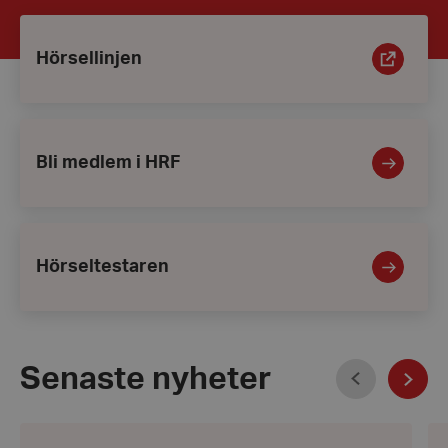
Ingångar
Hörsellinjen
Hörsellinjen
Bli
medlem
i
Bli medlem i HRF
HRF
Hörseltestaren
Hörseltestaren
Föregående
Senaste nyheter
Näst
Kontoret
30
har
kl.