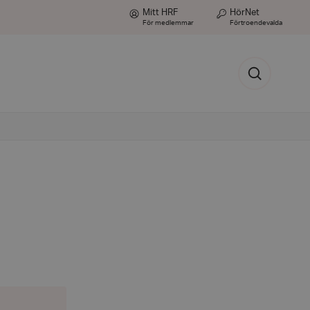
Mitt HRF
HörNet
För medlemmar
Förtroendevalda
Sök