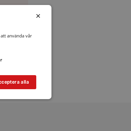
×
att använda vår
r
cceptera alla
bbplatsen kan inte