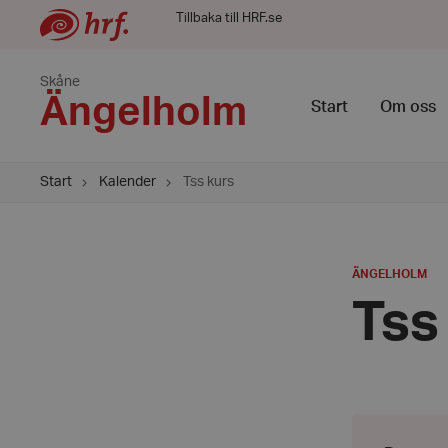
Tillbaka till HRF.se
Skåne
Ängelholm
Start
Om oss
Start
Kalender
Tss kurs
PLATS
:
ÄNGELHOLM
Tss