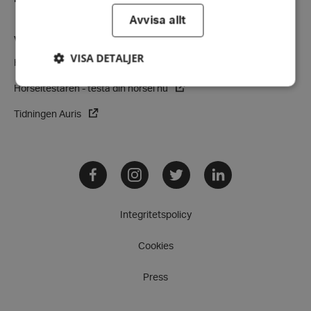
Avvisa allt
VÅRA VERKSAMHETER
VISA DETALJER
Hörsellinjen - vår rådgivningstjänst
Hörseltestaren - testa din hörsel nu
Tidningen Auris
Strikt nödvändigt
Prestanda
Inriktning
Funktioner
Strikt nödvändiga kakor tillåter
Facebook
Instagram
Twitter
LinkedIn
kärnwebbplatsfunktioner som användarinloggning
och kontohantering. Webbplatsen kan inte
användas ordentligt utan strikt nödvändiga cookies.
Integritetspolicy
Leverantör
/
Namn
Domän
Cookies
hrf-popup-closed-*
hrf.se
Press