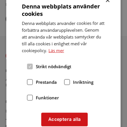
Denna webbplats använder
Dela artikeln i sociala medier
cookies
Dela
Dela
Dela
via
via
via
Denna webbplats använder cookies för att
facebook
twitter
linkedin
förbättra användarupplevelsen. Genom
att använda vår webbplats samtycker du
till alla cookies i enlighet med vår
cookiepolicy.
Läs mer
Strikt nödvändigt
KONTAKT
Ängelholm
Prestanda
Inriktning
Kontaktsida
Funktioner
RIKSFÖRBUNDET
Hörselskadades Riksförbund (HRF)
Acceptera alla
Tel:
08-457 55 00 (växel)
E-post:
hrf@hrf.se