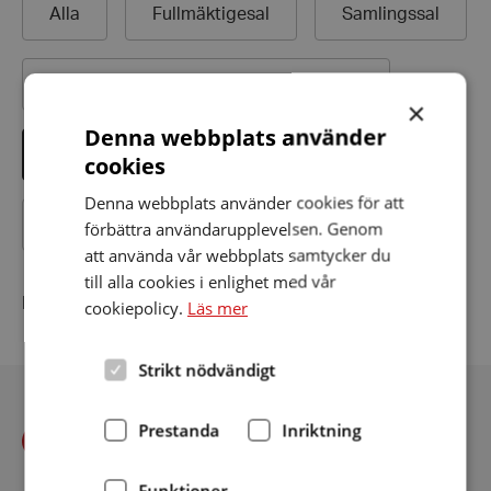
Alla
Fullmäktigesal
Samlingssal
Folkets hus/
medborgarhus/
bygdegård
×
Denna webbplats använder
Bibliotek
Äldreboende
Biograf
cookies
Denna webbplats använder cookies för att
Teater
Kyrkor och församlingshem
förbättra användarupplevelsen. Genom
att använda vår webbplats samtycker du
till alla cookies i enlighet med vår
Inga teleslingor hittades
cookiepolicy.
Läs mer
Strikt nödvändigt
Prestanda
Inriktning
Funktioner