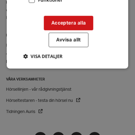
KONTAKT
Vimmerby - Hultsfred
Kontaktsida
Acceptera alla
RIKSFÖRBUNDET
Avvisa allt
Hörselskadades Riksförbund (HRF)
VISA DETALJER
Tel:
08-457 55 00 (växel)
E-post:
hrf@hrf.se
VÅRA VERKSAMHETER
Strikt nödvändigt
Prestanda
Inriktning
Hörsellinjen - vår rådgivningstjänst
Funktioner
Hörseltestaren - testa din hörsel nu
Strikt nödvändiga kakor tillåter
kärnwebbplatsfunktioner som användarinloggning
och kontohantering. Webbplatsen kan inte
Tidningen Auris
användas ordentligt utan strikt nödvändiga cookies.
Leverantör
/
Namn
Domän
Facebook
Instagram
Twitter
LinkedIn