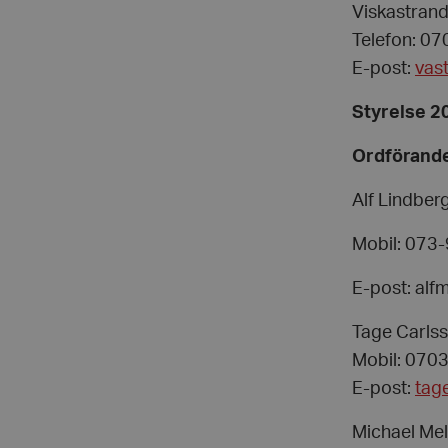
Viskastrand
Telefon: 07
E-post:
vast
Styrelse 2
Ordförand
Alf Lindber
Mobil: 073
E-post: alf
Tage Carlss
Mobil: 070
E-post:
tag
Michael Mel