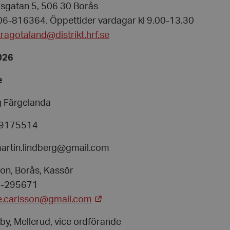
sgatan 5, 506 30 Borås
06-816364. Öppettider vardagar kl 9.00-13.30
ragotaland@distrikt.hrf.se
026
e
g Färgelanda
-9175514
martin.lindberg@gmail.com
on, Borås, Kassör
3-295671
e.carlsson@gmail.com
by, Mellerud, vice ordförande