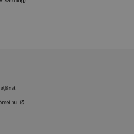
ersättning)
t är nödvändigt att
ebanner fungerar
 avgöra när
ndras.
 avgöra när
ndras.
rmation som
sessionens
e. För
t slumpmässigt
tarkt ID.
gen visade
gstjänst
örsel nu
ioner för att