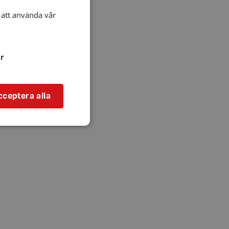
att använda vår
r
cceptera alla
bbplatsen kan inte
l när användaren
ookie innehåller
an användas för