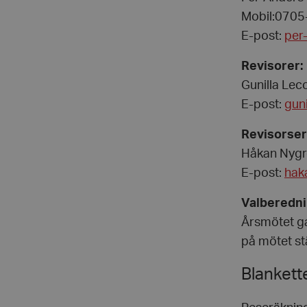
Mobil:070
wordpress_test_coo
E-post:
per
Revisorer:
PHPSESSID
Gunilla Lec
E-post:
gun
Revisorser
Håkan Nygr
VISITOR_PRIVACY_
E-post:
hak
Valberedni
Årsmötet ga
på mötet st
__cf_bm
Blankett
CookieScriptConse