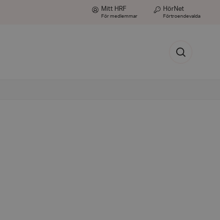
Mitt HRF
HörNet
För medlemmar
Förtroendevalda
Sök