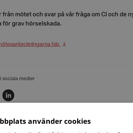
 från mötet och svar på vår fråga om CI och de n
na för grav hörselskada.
mötesanteckningarna här.
 i sociala medier
Dela
via
r
linkedin
bplats använder cookies
r