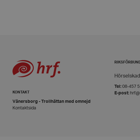
wordpress_test_coo
PHPSESSID
RIKSFÖRBUN
VISITOR_PRIVACY_
Hörselskad
Tel:
08-457 55
KONTAKT
E-post:
hrf@
Vänersborg - Trollhättan med omnejd
__cf_bm
Kontaktsida
CookieScriptConse