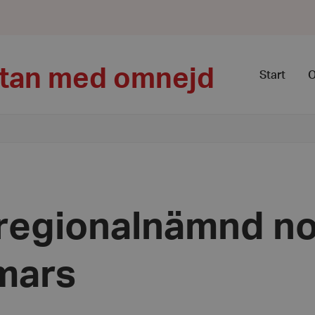
ttan med omnejd
Start
O
regionalnämnd no
mars