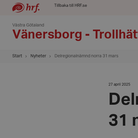
Tillbaka till HRF.se
Västra Götaland
Vänersborg - Trollhä
Start
Nyheter
Delregionalnämnd norra 31 mars
Datum:
27 april 2025
27
april
Del
2025
31 