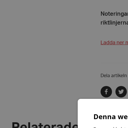
Noteringar
riktlinjer
Ladda ner 
Dela artikeln
Dela
Dela
via
via
facebook
twitte
Denna web
Relaterade nyhete