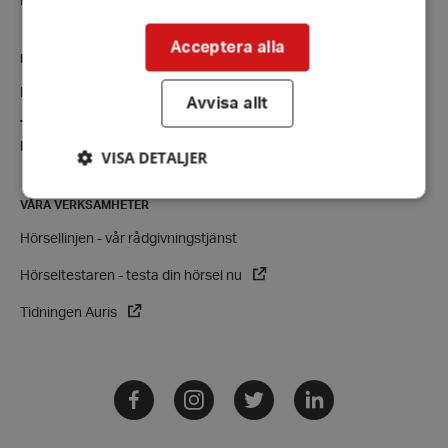
Kontaktsida
Acceptera alla
RIKSFÖRBUNDET
Hörselskadades Riksförbund (HRF)
Avvisa allt
Tel:
08-457 55 00 (växel)
E-post:
hrf@hrf.se
VISA DETALJER
VÅRA VERKSAMHETER
Hörsellinjen - vår rådgivningstjänst
Strikt nödvändigt
Prestanda
Inriktning
Funktioner
Hörseltestaren - testa din hörsel nu
Strikt nödvändiga kakor tillåter
Tidningen Auris
kärnwebbplatsfunktioner som användarinloggning
och kontohantering. Webbplatsen kan inte
användas ordentligt utan strikt nödvändiga cookies.
Leverantör
/
Facebook
Instagram
Twitter
LinkedIn
Namn
Domän
hrf-popup-closed-*
hrf.se