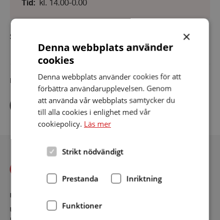
Från:
Tid
:
kl. 14.00-0.00
april
kl.
2025
14.00
-
×
Till:
SERVING FIKA
kl.
Denna webbplats använder
0.00
cookies
Denna webbplats använder cookies för att
Dela artikeln i sociala medier
förbättra användarupplevelsen. Genom
att använda vår webbplats samtycker du
Dela
Dela
Dela
via
via
via
till alla cookies i enlighet med vår
facebook
twitter
linkedin
cookiepolicy.
Läs mer
Strikt nödvändigt
Prestanda
Inriktning
KONTAKT
Funktioner
Uppvidinge