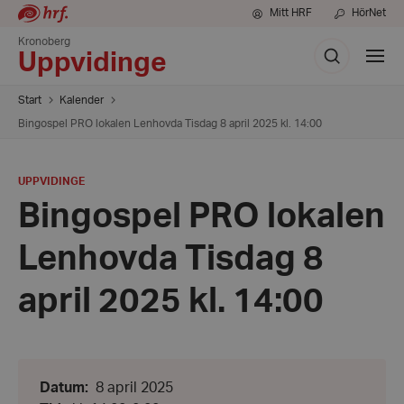
Mitt HRF
HörNet
Kronoberg
Sök
Visa
Uppvidinge
meny
Start
Kalender
Bingospel PRO lokalen Lenhovda Tisdag 8 april 2025 kl. 14:00
PLATS
:
UPPVIDINGE
Bingospel PRO lokalen
Lenhovda Tisdag 8
april 2025 kl. 14:00
Datum:
Datum
:
8 april 2025
8