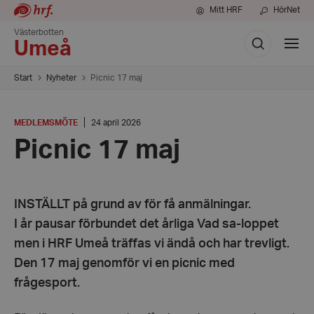
Mitt HRF
HörNet
Västerbotten
Sök
Visa
Umeå
meny
Start
Nyheter
Picnic 17 maj
KATEGORI
:
Datum:
MEDLEMSMÖTE
24 april 2026
24
Picnic 17 maj
april
2026
INSTÄLLT på grund av för få anmälningar.
I år pausar förbundet det årliga Vad sa-loppet
men i HRF Umeå träffas vi ändå och har trevligt.
Den 17 maj genomför vi en picnic med
frågesport.