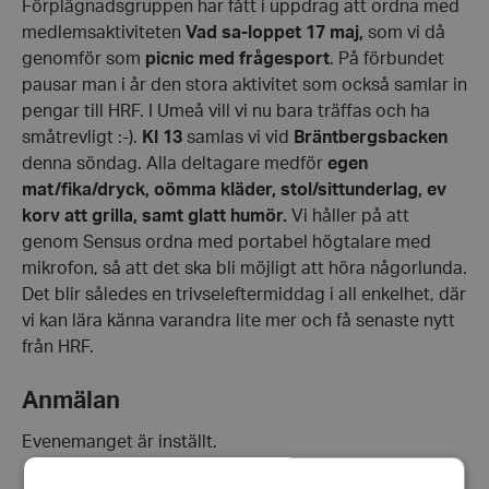
Förplägnadsgruppen har fått i uppdrag att ordna med
medlemsaktiviteten
Vad sa-loppet 17 maj,
som vi då
genomför som
picnic med frågesport
. På förbundet
pausar man i år den stora aktivitet som också samlar in
pengar till HRF. I Umeå vill vi nu bara träffas och ha
småtrevligt :-).
Kl 13
samlas vi vid
Bräntbergsbacken
denna söndag. Alla deltagare medför
egen
mat/fika/dryck, oömma kläder, stol/sittunderlag, ev
korv att
grilla, samt glatt humör.
Vi håller på att
genom Sensus ordna med portabel högtalare med
mikrofon, så att det ska bli möjligt att höra någorlunda.
Det blir således en trivseleftermiddag i all enkelhet, där
vi kan lära känna varandra lite mer och få senaste nytt
från HRF.
Anmälan
Evenemanget är inställt.