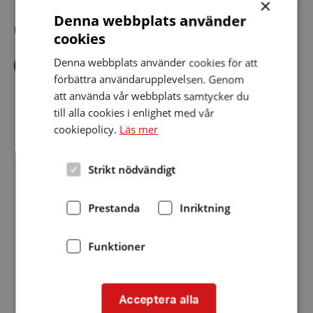
×
Denna webbplats använder
Dela artikeln i sociala medier
cookies
Dela
Dela
Dela
Denna webbplats använder cookies för att
via
via
via
förbättra användarupplevelsen. Genom
facebook
twitter
linkedin
att använda vår webbplats samtycker du
till alla cookies i enlighet med vår
Relaterade nyheter
cookiepolicy.
Läs mer
Årsmöte
Strikt nödvändigt
KATEGORI
:
Datum:
MEDLEMSMÖTE
1 februari 2026
1
Prestanda
Inriktning
Årsmöte
februari
2026
Kallelse till Årsmöte för HRF Umeå 28 februari.
Funktioner
Välkomna att delta på plats eller digitalt.
Anmälan senast 24 februari.
Acceptera alla