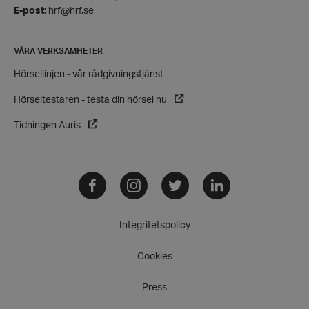
E-post:
hrf@hrf.se
wordpress_test_cookie
Automattic
VÅRA VERKSAMHETER
Inc.
hrf.se
Hörsellinjen - vår rådgivningstjänst
Hörseltestaren - testa din hörsel nu
Google
Privacy Policy
Tidningen Auris
PHPSESSID
PHP.net
hrf.se
Facebook
Instagram
Twitter
LinkedIn
Integritetspolicy
Cookies
Press