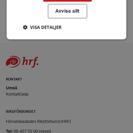
Avvisa allt
Fler nyheter
VISA DETALJER
Strikt nödvändigt
Prestanda
Inriktning
Funktioner
Strikt nödvändiga kakor tillåter
kärnwebbplatsfunktioner som användarinloggning
KONTAKT
och kontohantering. Webbplatsen kan inte
användas ordentligt utan strikt nödvändiga cookies.
Umeå
Kontaktsida
Leverantör
/
Namn
Domän
hrf-popup-closed-*
hrf.se
RIKSFÖRBUNDET
Hörselskadades Riksförbund (HRF)
Tel:
08-457 55 00 (växel)