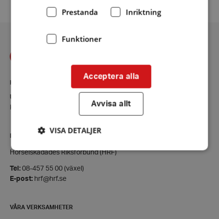
facebook
twitter
linkedin
Prestanda
Inriktning
Funktioner
Acceptera alla
KONTAKT
Umeå
Avvisa allt
Kontaktsida
VISA DETALJER
RIKSFÖRBUNDET
Hörselskadades Riksförbund (HRF)
Tel:
08-457 55 00 (växel)
Strikt nödvändigt
Prestanda
Inriktning
E-post:
hrf@hrf.se
Funktioner
Strikt nödvändiga kakor tillåter
VÅRA VERKSAMHETER
kärnwebbplatsfunktioner som användarinloggning