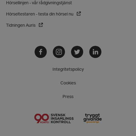
och kontohantering. Webbplatsen kan inte
Hörsellinjen - vår rådgivningstjänst
användas ordentligt utan strikt nödvändiga cookies.
Leverantör
/
Hörseltestaren - testa din hörsel nu
Namn
Domän
Tidningen Auris
hrf-popup-closed-*
hrf.se
Facebook
Instagram
Twitter
LinkedIn
Integritetspolicy
wordpress_test_cookie
Automattic
Inc.
Cookies
hrf.se
Press
Google
Privacy Policy
PHPSESSID
PHP.net
hrf.se