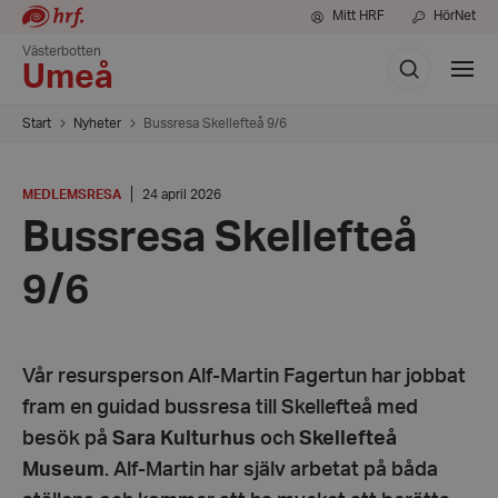
Mitt HRF
HörNet
Västerbotten
Sök
Visa
Umeå
meny
Start
Nyheter
Bussresa Skellefteå 9/6
KATEGORI
:
Datum:
MEDLEMSRESA
24 april 2026
24
Bussresa Skellefteå
april
2026
9/6
Vår resursperson Alf-Martin Fagertun har jobbat
fram en guidad bussresa till Skellefteå med
besök på
Sara Kulturhus
och
Skellefteå
Museum
. Alf-Martin har själv arbetat på båda