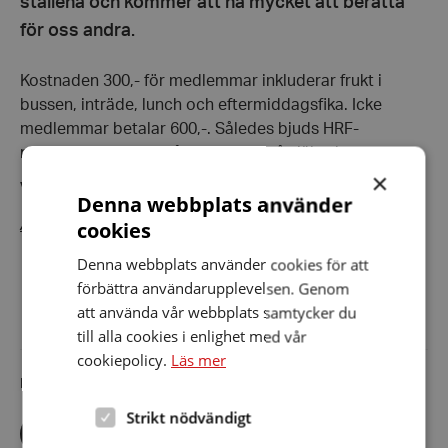
ställena och kommer att ha mycket att berätta
för oss andra.
Kostnaden 300,- för medlemmar inkluderar frukt i
bussen, inträde, lunch och eftermiddagsfika. Icke
medlemmar betalar 600,-. Således bjuds HRF-
medlemmarna i Umeåföreningen på själva bussresan.
×
Vi ser fram emot en kul och givande resa!
Denna webbplats använder
Anmäl er senast 31 maj.
cookies
Denna webbplats använder cookies för att
Läs detaljerad inbjudan
förbättra användarupplevelsen. Genom
att använda vår webbplats samtycker du
till alla cookies i enlighet med vår
cookiepolicy.
Läs mer
Dela artikeln i sociala medier
Strikt nödvändigt
Dela
Dela
Dela
via
via
via