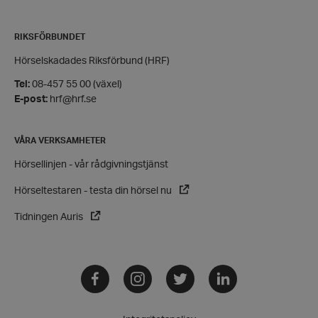
Privacy Policy
PHPSESSID
PHP.net
hrf.se
RIKSFÖRBUNDET
Hörselskadades Riksförbund (HRF)
Tel:
08-457 55 00 (växel)
E-post:
hrf@hrf.se
VÅRA VERKSAMHETER
Hörsellinjen - vår rådgivningstjänst
Hörseltestaren - testa din hörsel nu
Tidningen Auris
VISITOR_PRIVACY_METADATA
YouTube
.youtube.com
Facebook
Instagram
Twitter
LinkedIn