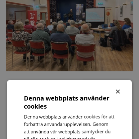
Dagordning
×
Verksamhetsberättelse 2025
Denna webbplats använder
cookies
Verksamhetsplan 2026
Denna webbplats använder cookies för att
Balans
förbättra användarupplevelsen. Genom
Resultat
att använda vår webbplats samtycker du
till alla cookies i enlighet med vår