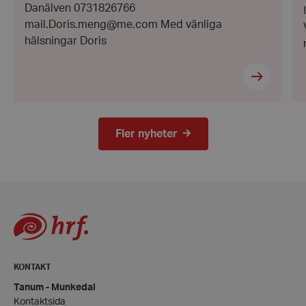
Danälven 0731826766
Strikt nödvändigt
Prestanda
Inriktning
mail.Doris.meng@me.com Med vänliga
Funktioner
hälsningar Doris
Strikt nödvändiga kakor tillåter
kärnwebbplatsfunktioner som användarinloggning
och kontohantering. Webbplatsen kan inte
användas ordentligt utan strikt nödvändiga cookies.
Leverantör
/
Namn
Domän
Fler nyheter
hrf-popup-closed-*
hrf.se
wordpress_test_cookie
Automattic
Inc.
hrf.se
KONTAKT
Tanum - Munkedal
Kontaktsida
Google