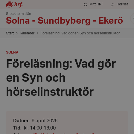
Mitt HRF
HörNet
Stockholms län
S
Solna - Sundbyberg - Ekerö
Start
Kalender
Föreläsning: Vad gör en Syn och hörselinstruktör
PLATS
:
SOLNA
Föreläsning: Vad gör
en Syn och
hörselinstruktör
Datum:
Datum
:
9 april 2026
9
Från:
Tid
:
kl. 14.00-16.00
april
kl.