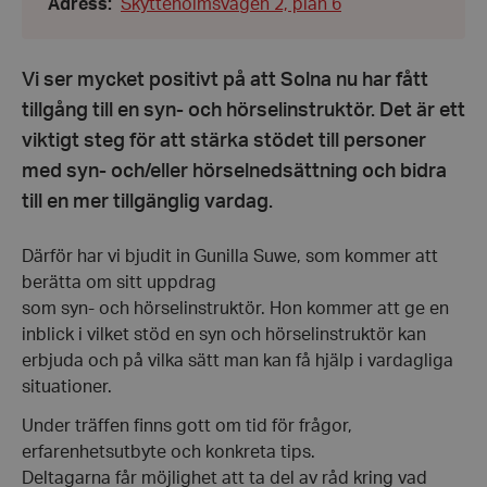
2026
Adress
:
Skytteholmsvägen 2, plan 6
14.00
-
Till:
kl.
Vi ser mycket positivt på att Solna nu har fått
16.00
tillgång till en syn- och hörselinstruktör. Det är ett
viktigt steg för att stärka stödet till personer
med syn- och/eller hörselnedsättning och bidra
till en mer tillgänglig vardag.
Därför har vi bjudit in Gunilla Suwe, som kommer att
berätta om sitt uppdrag
som syn- och hörselinstruktör. Hon kommer att ge en
inblick i vilket stöd en syn och hörselinstruktör kan
erbjuda och på vilka sätt man kan få hjälp i vardagliga
situationer.
Under träffen finns gott om tid för frågor,
erfarenhetsutbyte och konkreta tips.
Deltagarna får möjlighet att ta del av råd kring vad