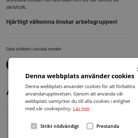
Meddela också i din anmälan om du har behov av
skrivtolk.
Hjärtligt välkomna önskar arbetsgruppen
!
Dela artikeln i sociala medier
Dela
Dela
Dela
via
via
via
facebook
twitter
linkedin
Denna webbplats använder cookies
Denna webbplats använder cookies för att förbättra
Föregående
Annat på gång
användarupplevelsen. Genom att använda vår
Näst
webbplats samtycker du till alla cookies i enlighet
Kvällswebbinarium:
St
med vår cookiepolicy.
Läs mer
En
för
hörselvård
Sa
PLATS
:
Datum:
SOLNA - SUNDBYBERG - EKERÖ
26 augusti 2026
att
”Bl
26
Strikt nödvändigt
Prestanda
Kvällswebbinarium: En hörselvård att
lita
vä
augusti
på
m
2026
lita på
di