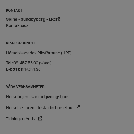
KONTAKT
Solna - Sundbyberg - Ekerö
Kontaktsida
wordpress_test_cookie
Automattic
Inc.
hrf.se
RIKSFÖRBUNDET
Google Privacy Policy
Hörselskadades Riksförbund (HRF)
Tel:
08-457 55 00 (växel)
E-post:
hrf@hrf.se
PHPSESSID
PHP.net
hrf.se
VÅRA VERKSAMHETER
Hörsellinjen - vår rådgivningstjänst
Hörseltestaren - testa din hörsel nu
Tidningen Auris