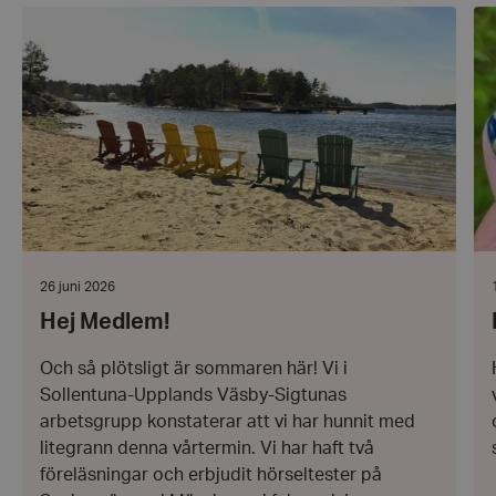
Hej
Ha
Medlem!
en
fin
oc
hö
so
Datum:
26 juni 2026
26
Hej Medlem!
juni
j
2026
Och så plötsligt är sommaren här! Vi i
Sollentuna-Upplands Väsby-Sigtunas
arbetsgrupp konstaterar att vi har hunnit med
litegrann denna vårtermin. Vi har haft två
föreläsningar och erbjudit hörseltester på