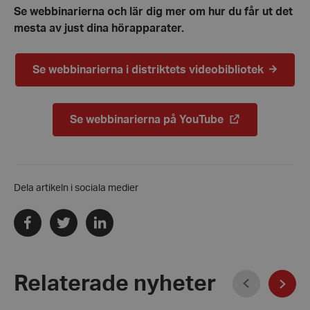
Se webbinarierna och lär dig mer om hur du får ut det
mesta av just dina hörapparater.
Se webbinarierna i distriktets videobibliotek
Se webbinarierna på YouTube
Dela artikeln i sociala medier
Dela
Dela
Dela
via
via
via
facebook
twitter
linkedin
Föregående
Relaterade nyheter
Näst