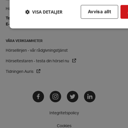
Hörselskadades Riksförbund (HRF)
VISA DETALJER
Avvisa allt
Tel:
08-457 55 00 (växel)
E-post:
hrf@hrf.se
Strikt nödvändigt
Prestanda
Inriktning
VÅRA VERKSAMHETER
Hörsellinjen - vår rådgivningstjänst
Strikt nödvändiga kakor tillåter kärnwebbplatsfunktioner som anv
kontohantering. Webbplatsen kan inte användas ordentligt utan str
Hörseltestaren - testa din hörsel nu
Leverantör
/
Namn
Domän
Tidningen Auris
hrf-popup-closed-*
hrf.se
Facebook
Instagram
Twitter
LinkedIn
Integritetspolicy
wordpress_test_cookie
Automattic
Cookies
Inc.