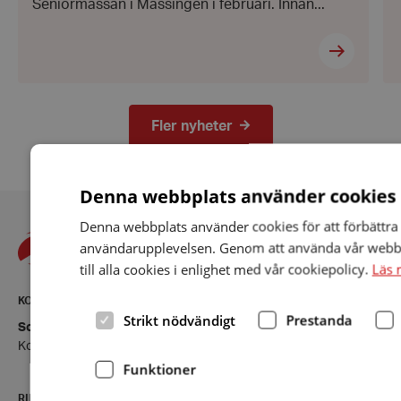
Seniormässan i Mässingen i februari. Innan...
Fler nyheter
Denna webbplats använder cookies
Denna webbplats använder cookies för att förbättra
användarupplevelsen. Genom att använda vår webb
till alla cookies i enlighet med vår cookiepolicy.
Läs 
KONTAKT
Strikt nödvändigt
Prestanda
Sollentuna - Upplands Väsby- Sigtuna
Kontaktsida
Funktioner
RIKSFÖRBUNDET