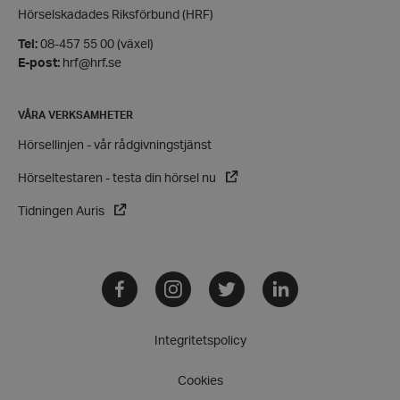
Hörselskadades Riksförbund (HRF)
Tel:
08-457 55 00 (växel)
E-post:
hrf@hrf.se
CookieScriptConsent
CookieScript
hrf.se
VÅRA VERKSAMHETER
Hörsellinjen - vår rådgivningstjänst
Hörseltestaren - testa din hörsel nu
Tidningen Auris
woocommerce_items_in_cart
Automattic
Inc.
hrf.se
Facebook
Instagram
Twitter
LinkedIn
woocommerce_cart_hash
Automattic
Inc.
Integritetspolicy
hrf.se
Cookies
wp_woocommerce_session_[abcdef0123456789]
hrf.se