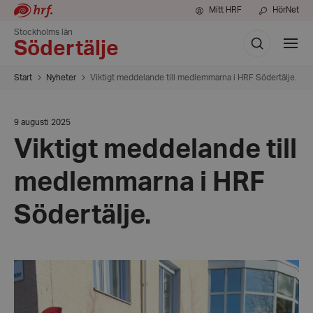
Mitt HRF
HörNet
Stockholms län
Sök
Visa
Södertälje
meny
Start
Nyheter
Viktigt meddelande till medlemmarna i HRF Södertälje.
Datum:
9 augusti 2025
9
Viktigt meddelande till
augusti
2025
medlemmarna i HRF
Södertälje.