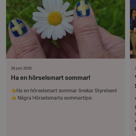
hörselsmart
ha
sommar!
en
sy
oc
hö
i
wordpress_test_cookie
Automattic
Sö
Inc.
hrf.se
Google
Privacy Policy
Datum:
26 juni 2026
PHPSESSID
PHP.net
26
hrf.se
Ha en hörselsmart sommar!
juni
j
2026
Ha en hörselsmart sommar önskar Styrelsen!
Några Hörselsmarta sommartips: