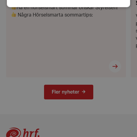
Ha en hörselsmart sommar önskar Styrelsen!
Några Hörselsmarta sommartips:
Strikt nödvändigt
Prestanda
Inriktning
Funktioner
Strikt nödvändiga kakor tillåter
kärnwebbplatsfunktioner som användarinloggning
och kontohantering. Webbplatsen kan inte
användas ordentligt utan strikt nödvändiga cookies.
Leverantör
/
Namn
Domän
hrf-popup-closed-*
hrf.se
Fler nyheter
wordpress_test_cookie
Automattic
Inc.
hrf.se