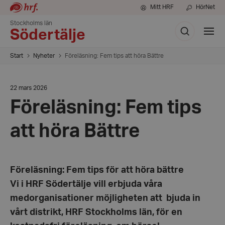
Mitt HRF
HörNet
Stockholms län
Sök
Visa
Södertälje
meny
Start
Nyheter
Föreläsning: Fem tips att höra Bättre
Datum:
22 mars 2026
22
Föreläsning: Fem tips
mars
2026
att höra Bättre
Föreläsning: Fem tips för att höra bättre
Vi i HRF Södertälje vill erbjuda våra
medorganisationer möjligheten att bjuda in
vårt distrikt, HRF Stockholms län, för en