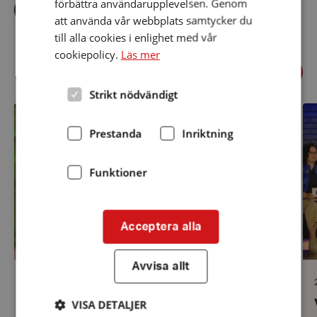
Dela
Dela
Dela
förbättra användarupplevelsen. Genom
via
via
via
att använda vår webbplats samtycker du
facebook
twitter
linkedin
till alla cookies i enlighet med vår
cookiepolicy.
Läs mer
Föregående
Relaterade nyheter
Näst
Strikt nödvändigt
Ha
Vi
en
vill
hörselsmart
ha
Prestanda
Inriktning
sommar!
en
sy
oc
Funktioner
hö
i
Sö
Acceptera alla
Avvisa allt
Datum:
26 juni 2026
26
VISA DETALJER
Ha en hörselsmart sommar!
juni
j
2026