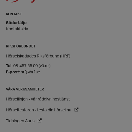
Google
KONTAKT
Privacy Policy
Södertälje
PHPSESSID
PHP.net
Kontaktsida
hrf.se
RIKSFÖRBUNDET
Hörselskadades Riksförbund (HRF)
Tel:
08-457 55 00 (växel)
E-post:
hrf@hrf.se
VÅRA VERKSAMHETER
Hörsellinjen - vår rådgivningstjänst
Hörseltestaren - testa din hörsel nu
Tidningen Auris
VISITOR_PRIVACY_METADATA
YouTube
.youtube.com