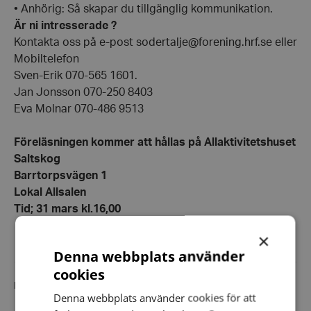
• Anhörig: Så skapar du tillgänglig kommunikation.
Är ni intresserade ?
Kontakta oss på e-post sodertalje@forening.hrf.se eller
Mobiltelefon
Sven-Erik 070-565 1601.
Jan Jonsson 070-250 8403
Eva Molnar 070-486 9513
Föreläsningen kommer att hållas på Allaktivitetshuset
Saltskog
Barrtorpsvägen 1
Lokal Allsalen
Tid; 31 mars kl.16,00
×
Denna webbplats använder
cookies
Dela artikeln i sociala medier
Denna webbplats använder cookies för att