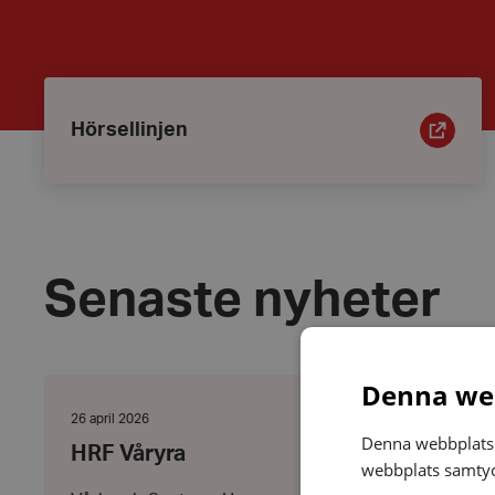
Ingångar
Hörsellinjen
Hörsellinjen
Senaste nyheter
HRF
Denna web
Våryra
Datum:
26 april 2026
26
Denna webbplats 
HRF Våryra
april
webbplats samtyck
2026