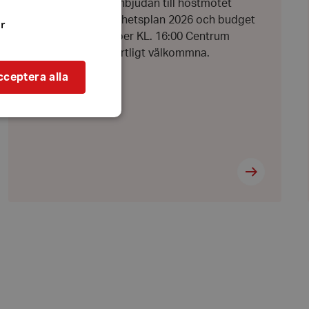
HÖSTMÖTE 2025 Inbjudan till höstmötet
beslut om verksamhetsplan 2026 och budget
r
2026. Den 27 oktober KL. 16:00 Centrum
Hammarstrand Hjärtligt välkommna.
cceptera alla
bbplatsen kan inte
l när användaren
ookie innehåller
an användas för
ren
 byggda med
bbläsaren har kakor