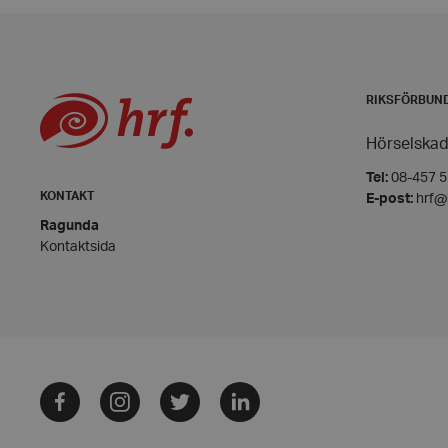
PHPSESSID
RIKSFÖRBUN
Hörselskad
VISITOR_PRIVACY_
Tel:
08-457 55
KONTAKT
E-post:
hrf@
Ragunda
Kontaktsida
__cf_bm
CookieScriptConse
Facebook
Instagram
Twitter
LinkedIn
woocommerce_item