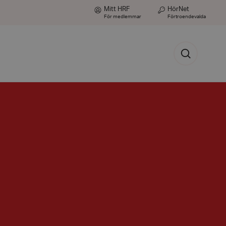
Mitt HRF
HörNet
För medlemmar
Förtroendevalda
Sök