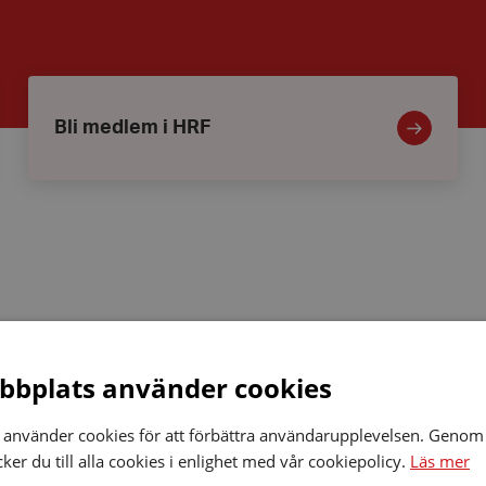
Bli
medlem
i
Bli medlem i HRF
HRF
HRF
bplats använder cookies
JULFEST
17/12
Datum:
22 november 2025
kl
22
använder cookies för att förbättra användarupplevelsen. Genom 
HRF JULFEST 17/12 kl 13:00
13:00
november
er du till alla cookies i enlighet med vår cookiepolicy.
Läs mer
Centrum
2025
Centrum Hammarstrand
Hammarstrand