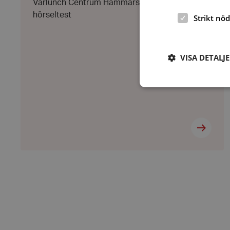
Vårlunch Centrum HammarstrandGratis
hörseltest
Strikt nö
VISA DETALJ
Strikt nödvändiga ka
användas ordentligt 
Namn
hrf-popup-closed-*
wordpress_test_coo