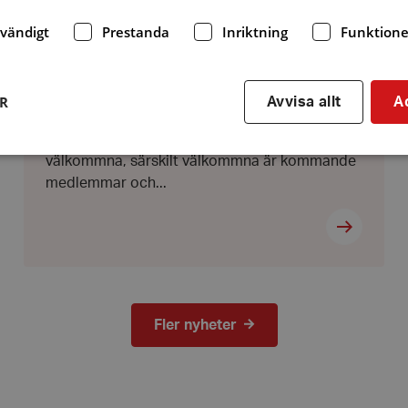
dvändigt
Prestanda
Inriktning
Funktione
Det serveras jultallrik från Lotti i Ammer pris
200 kr. Tolkar kommer musik och
allsång.Information kring hörselskadades
vardag, om hörslingor(teleslinga) i offentliga
ER
Avvisa allt
A
lokaler. Information från
hörselombuden.LotteriAlla medlemmar är
välkommna, särskilt välkommna är kommande
medlemmar och...
Strikt nödvändigt
Prestanda
Inriktning
Funktioner
kor tillåter kärnwebbplatsfunktioner som användarinloggning och kontohantering. We
utan strikt nödvändiga cookies.
Leverantör
/
Utgång
Beskrivning
Domän
hrf.se
Session
Används för att spara va
stänger en notis. Denna c
Fler nyheter
ingen information som k
identifiering av använda
kie
Session
Används på webbplatser
Automattic
Wordpress. Testar om we
Inc.
aktiverade eller inte
hrf.se