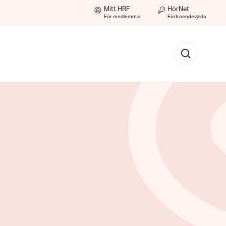
Mitt HRF
HörNet
För medlemmar
Förtroendevalda
Sök