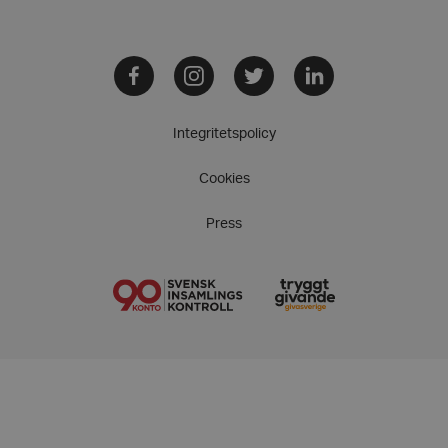
woocommerce_cart_hash
Automattic
Facebook
Instagram
Twitter
LinkedIn
Inc.
hrf.se
Integritetspolicy
wp_woocommerce_session_[abcdef0123456789]
hrf.se
{32}
Cookies
Press
woocommerce_recently_viewed
Automattic
Inc.
hrf.se
wc_cart_created
hrf.se
wc_cart_hash_[abcdef0123456789]{32}
hrf.se