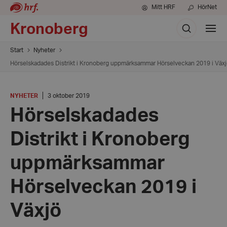
Mitt HRF
HörNet
Sök
Kronoberg
Visa
meny
Start
Nyheter
Hörselskadades Distrikt i Kronoberg uppmärksammar Hörselveckan 2019 i Väx
KATEGORI
:
Datum:
NYHETER
3 oktober 2019
3
Hörselskadades
oktober
2019
Distrikt i Kronoberg
uppmärksammar
Hörselveckan 2019 i
Växjö