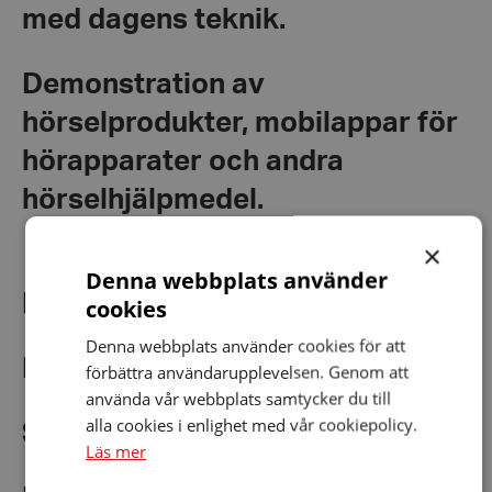
med dagens teknik.
Demonstration av
hörselprodukter, mobilappar för
hörapparater och andra
hörselhjälpmedel.
×
Denna webbplats använder
Möjlighet att ställa frågor.
cookies
Denna webbplats använder cookies för att
Förfriskningar i pausen
förbättra användarupplevelsen. Genom att
använda vår webbplats samtycker du till
alla cookies i enlighet med vår cookiepolicy.
Skrivtolk kommer att finnas!
Läs mer