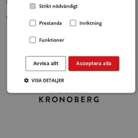
Ingen anmälan och fri entré!
Strikt nödvändigt
Välkomna!!!
Prestanda
Inriktning
Funktioner
Avvisa allt
Acceptera alla
VISA DETALJER
Strikt nödvändigt
Prestanda
Inriktning
Funktioner
Strikt nödvändiga kakor tillåter
kärnwebbplatsfunktioner som användarinloggning
och kontohantering. Webbplatsen kan inte användas