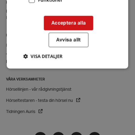
KONTAKT
Karlshamn
Kontaktsida
Acceptera alla
RIKSFÖRBUNDET
Avvisa allt
Hörselskadades Riksförbund (HRF)
VISA DETALJER
Tel:
08-457 55 00 (växel)
E-post:
hrf@hrf.se
VÅRA VERKSAMHETER
Strikt nödvändigt
Prestanda
Inriktning
Hörsellinjen - vår rådgivningstjänst
Funktioner
Hörseltestaren - testa din hörsel nu
Strikt nödvändiga kakor tillåter
kärnwebbplatsfunktioner som användarinloggning
och kontohantering. Webbplatsen kan inte
Tidningen Auris
användas ordentligt utan strikt nödvändiga cookies.
Leverantör
/
Namn
Domän
Facebook
Instagram
Twitter
LinkedIn