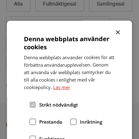
Alla
Fullmäktigesal
Samlingssal
Folkets hus/
medborgarhus/
bygdegård
×
Denna webbplats använder
Bibliotek
Äldreboende
Biograf
cookies
Denna webbplats använder cookies för att
Teater
Kyrkor och församlingshem
förbättra användarupplevelsen. Genom
att använda vår webbplats samtycker du
till alla cookies i enlighet med vår
Inga teleslingor hittades
cookiepolicy.
Läs mer
Strikt nödvändigt
Prestanda
Inriktning
Funktioner