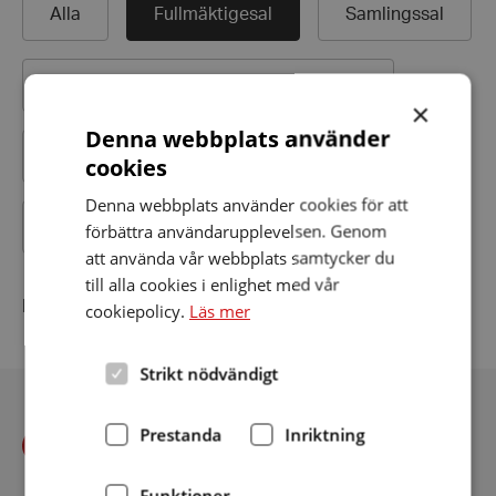
Alla
Fullmäktigesal
Samlingssal
Folkets hus/
medborgarhus/
bygdegård
×
Denna webbplats använder
Bibliotek
Äldreboende
Biograf
cookies
Denna webbplats använder cookies för att
Teater
Kyrkor och församlingshem
förbättra användarupplevelsen. Genom
att använda vår webbplats samtycker du
till alla cookies i enlighet med vår
Inga teleslingor hittades
cookiepolicy.
Läs mer
Strikt nödvändigt
Prestanda
Inriktning
Funktioner