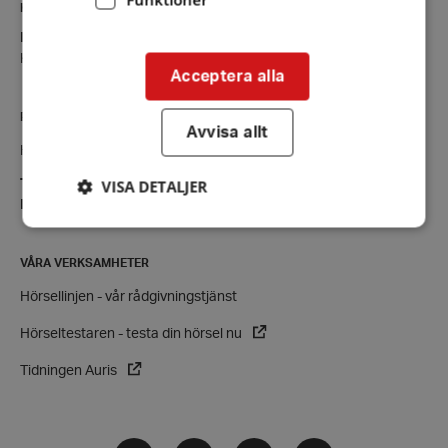
KONTAKT
Halmstad
Kontaktsida
Acceptera alla
RIKSFÖRBUNDET
Avvisa allt
Hörselskadades Riksförbund (HRF)
VISA DETALJER
Tel:
08-457 55 00 (växel)
E-post:
hrf@hrf.se
VÅRA VERKSAMHETER
Strikt nödvändigt
Prestanda
Inriktning
Hörsellinjen - vår rådgivningstjänst
Funktioner
Hörseltestaren - testa din hörsel nu
Strikt nödvändiga kakor tillåter
kärnwebbplatsfunktioner som användarinloggning
och kontohantering. Webbplatsen kan inte
Tidningen Auris
användas ordentligt utan strikt nödvändiga cookies.
Leverantör
/
Namn
Domän
Facebook
Instagram
Twitter
LinkedIn