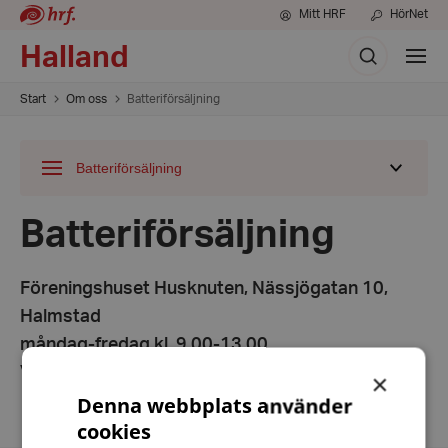
Mitt HRF
HörNet
Sök
Halland
Visa
meny
Start
Om oss
Batteriförsäljning
Batteriförsäljning
Visa
undermeny
för
Batteriförsäljning
Föreningshuset Husknuten, Nässjögatan 10,
Halmstad
måndag-fredag kl. 9.00-13.00.
Välkomna att köpa batterier till reducerat pris.
×
Denna webbplats använder
cookies