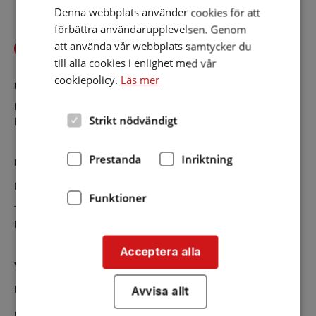
Denna webbplats använder cookies för att
förbättra användarupplevelsen. Genom
att använda vår webbplats samtycker du
till alla cookies i enlighet med vår
cookiepolicy.
Läs mer
KONTAKT
Halland
Strikt nödvändigt
Kontaktsida
Prestanda
Inriktning
RIKSFÖRBUNDET
Hörselskadades Riksförbund (HRF)
Funktioner
Tel:
08-457 55 00 (växel)
E-post:
hrf@hrf.se
Acceptera alla
VÅRA VERKSAMHETER
Hörsellinjen - vår rådgivningstjänst
Avvisa allt