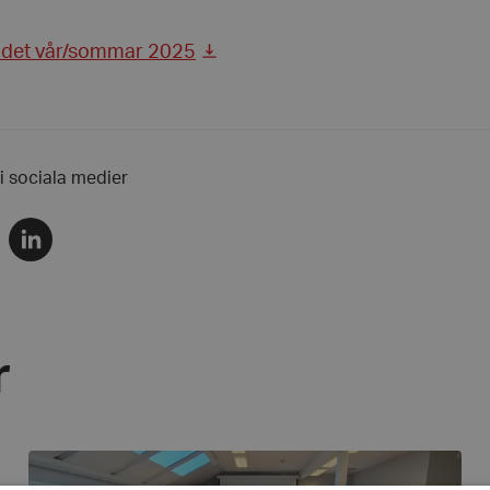
det vår/sommar 2025
 i sociala medier
Dela
via
r
linkedin
r
Årsmöte
på