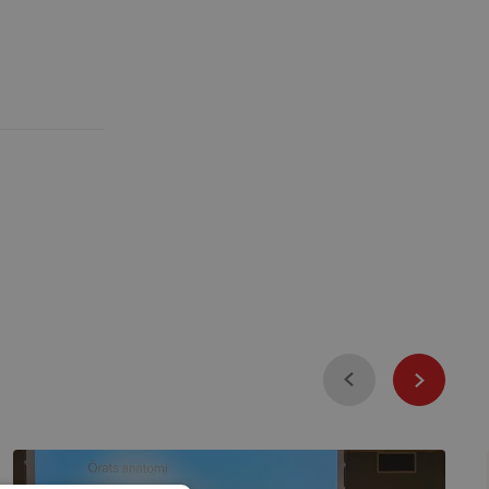
Föregående
Nästa
Syn-
&