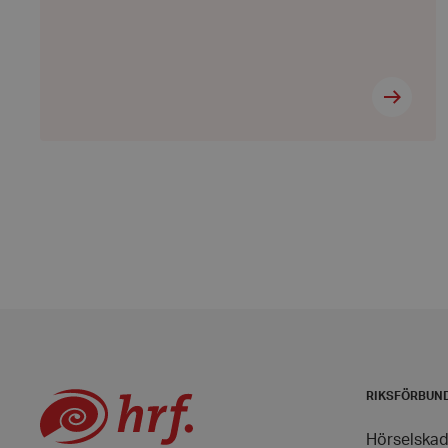
Namn
hrf-popup-closed-*
wordpress_test_coo
PHPSESSID
VISITOR_PRIVACY_
RIKSFÖRBUN
__cf_bm
Hörselskad