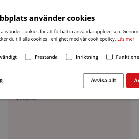
Björkäng
bplats använder cookies
använder cookies för att förbättra användarupplevelsen. Genom 
er du till alla cookies i enlighet med vår cookiepolicy.
Läs mer
dvändigt
Prestanda
Inriktning
Funktione
Datum:
13 april 2026
13
Årsmöte på Björkäng
april
ER
Avvisa allt
A
2026
I lördags kom 16 personer till distriktets
årsmöte.
Strikt nödvändigt
Prestanda
Inriktning
Funktioner
kor tillåter kärnwebbplatsfunktioner som användarinloggning och kontohantering. We
utan strikt nödvändiga cookies.
Leverantör
/