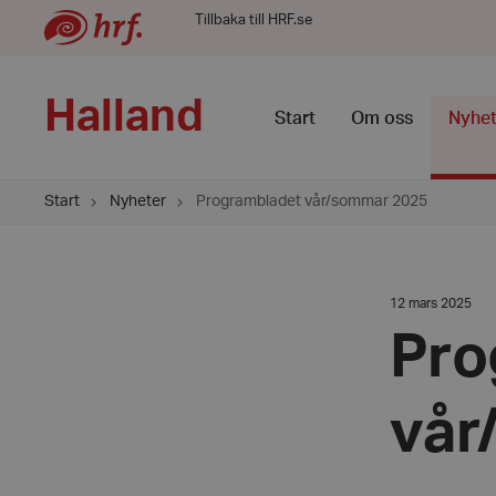
Tillbaka till HRF.se
Halland
Start
Om oss
Nyhet
Start
Nyheter
Programbladet vår/sommar 2025
Datum:
12 mars 2025
12
mars
Pro
2025
vår