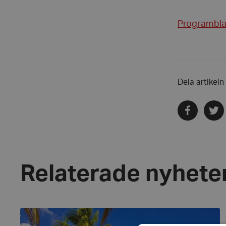
Programbla
Dela artikeln
Dela
Dela
via
via
facebook
twitte
Relaterade nyhete
Kansliet
har