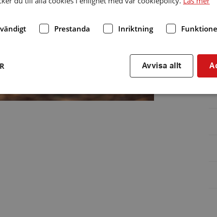
er du till alla cookies i enlighet med vår cookiepolicy.
Läs mer
dvändigt
Prestanda
Inriktning
Funktione
ER
Avvisa allt
A
Strikt nödvändigt
Prestanda
Inriktning
Funktioner
kor tillåter kärnwebbplatsfunktioner som användarinloggning och kontohantering. We
utan strikt nödvändiga cookies.
Leverantör
/
Utgång
Beskrivning
Domän
hrf.se
Session
Används för att spara va
stänger en notis. Denna c
ingen information som k
identifiering av använda
kie
Session
Används på webbplatser
Automattic