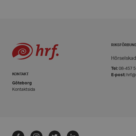
PHPSESSID
RIKSFÖRBUN
VISITOR_PRIVACY_
Hörselskad
Tel:
08-457 55
KONTAKT
E-post:
hrf@
Göteborg
Kontaktsida
__cf_bm
CookieScriptConse
Facebook
Instagram
Twitter
LinkedIn