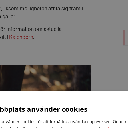
liksom möjligheten att ta sig fram i
 gäller.
För information om aktuella
ök i
Kalendern
.
bplats använder cookies
använder cookies för att förbättra användarupplevelsen. Genom 