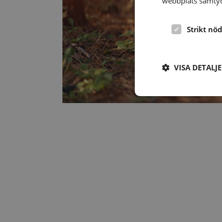
webbplats samtyck
Strikt nö
VISA DETALJ
Strikt nödvändiga ka
användas ordentligt 
Namn
hrf-popup-closed-*
wordpress_test_coo