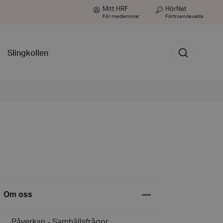
Mitt HRF
HörNet
För medlemmar
Förtroendevalda
Sök
Slingkollen
Expandera
Om oss
undermeny
för
Om
Påverkan - Samhällsfrågor
oss