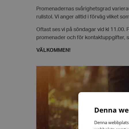
Promenadernas svårighetsgrad varierar, 
rullstol. Vi anger alltid i förväg vilket som
Oftast ses vi på söndagar vid kl 11.00. 
promenader och för kontaktuppgifter, s
VÄLKOMMEN!
Denna web
Denna webbplats 