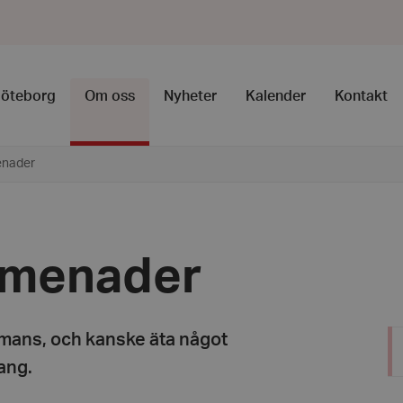
Göteborg
Om oss
Nyheter
Kalender
Kontakt
nader
menader
ammans, och kanske äta något
ang.