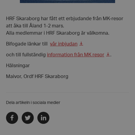
HRF Skaraborg har fått ett erbjudande från MK-resor
att åka till Åland 1-2 mars.
Alla medlemmar i HRF Skaraborg är välkomna.
Bifogade länkar till
vår inbjudan
och till fullständig
information från MK resor
.
Hälsningar
Maivor, Ordf HRF Skaraborg
Dela artikeln i sociala medier
Dela
Dela
Dela
via
via
via
facebook
twitter
linkedin