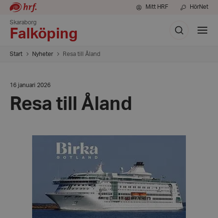
Mitt HRF
HörNet
Skaraborg
Sök
Visa
Falköping
meny
Start
Nyheter
Resa till Åland
Datum:
16 januari 2026
16
Resa till Åland
januari
2026