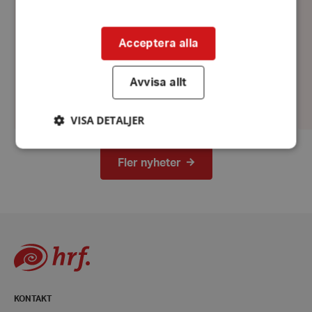
Acceptera alla
Avvisa allt
VISA DETALJER
Fler nyheter
Strikt nödvändigt
Prestanda
Inriktning
Funktioner
Strikt nödvändiga kakor tillåter
kärnwebbplatsfunktioner som användarinloggning
och kontohantering. Webbplatsen kan inte
användas ordentligt utan strikt nödvändiga cookies.
Leverantör
/
Namn
Domän
KONTAKT
hrf-popup-closed-*
hrf.se