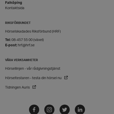
Falköping
Kontaktsida
RIKSFÖRBUNDET
Hörselskadades Riksförbund (HRF)
wordpress_test_cookie
Automattic
Tel:
08-457 55 00 (växel)
Inc.
E-post:
hrf@hrf.se
hrf.se
VÅRA VERKSAMHETER
Google
Privacy Policy
Hörsellinjen - vår rådgivningstjänst
PHPSESSID
PHP.net
hrf.se
Hörseltestaren - testa din hörsel nu
Tidningen Auris
Facebook
Instagram
Twitter
LinkedIn