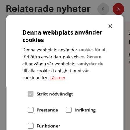
Föregående
Relaterade nyheter
Näst
×
Program
Bu
2026
mo
Denna webbplats använder
Sm
Datum:
29 maj 2026
cookies
29
Program 2026
maj
2026
Denna webbplats använder cookies för att
Här kan du se vad som väntar 2026
förbättra användarupplevelsen. Genom
att använda vår webbplats samtycker du
till alla cookies i enlighet med vår
cookiepolicy.
Läs mer
Strikt nödvändigt
Prestanda
Inriktning
Funktioner