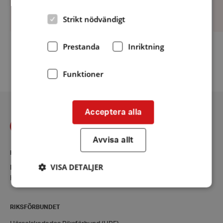
augusti
Strikt nödvändigt
Prestanda
Inriktning
Fler nyheter
Funktioner
Acceptera alla
Avvisa allt
KONTAKT
VISA DETALJER
Borås
Kontaktsida
RIKSFÖRBUNDET
Strikt nödvändigt
Prestanda
Inriktning