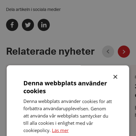
Dela artikeln i sociala medier
Dela
Dela
Dela
via
via
via
facebook
twitter
linkedin
Föregående
Relaterade nyheter
Näst
Kontoret
30
har
kl.
×
semesterstängt
13
Datum:
8 juli 2026
Denna webbplats använder
9
-1
8
Kontoret har semesterstängt 9 juli – 9
juli
Hö
juli
j
cookies
–
oc
2026
augusti och öppnar som vanligt igen
9
ap
Denna webbplats använder cookies för att
augusti
den 10 augusti
och
förbättra användarupplevelsen. Genom
öppnar
att använda vår webbplats samtycker du
som
vanligt
till alla cookies i enlighet med vår
igen
cookiepolicy.
Läs mer
den
10