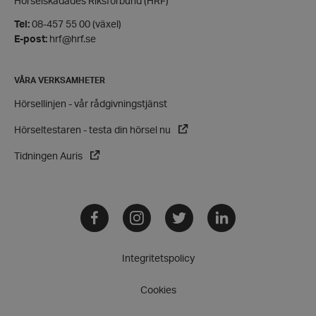
Funktioner
Hörselskadades Riksförbund (HRF)
Tel:
08-457 55 00 (växel)
Strikt nödvändiga kakor tillåter
kärnwebbplatsfunktioner som användarinloggning
E-post:
hrf@hrf.se
och kontohantering. Webbplatsen kan inte
användas ordentligt utan strikt nödvändiga cookies.
VÅRA VERKSAMHETER
Leverantör
/
Namn
Domän
Hörsellinjen - vår rådgivningstjänst
hrf-popup-closed-*
hrf.se
Hörseltestaren - testa din hörsel nu
Tidningen Auris
Facebook
Instagram
Twitter
LinkedIn
wordpress_test_cookie
Automattic
Inc.
hrf.se
Integritetspolicy
Google
Cookies
Privacy Policy
PHPSESSID
PHP.net