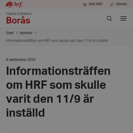
Mitt HRF
HörNet
Västra Götaland
Sök
Visa
Borås
meny
Start
Nyheter
Informationsträffen om HRF som skulle varit den 11/9 är inställd
Datum:
9 september 2025
9
Informationsträffen
september
2025
om HRF som skulle
varit den 11/9 är
inställd