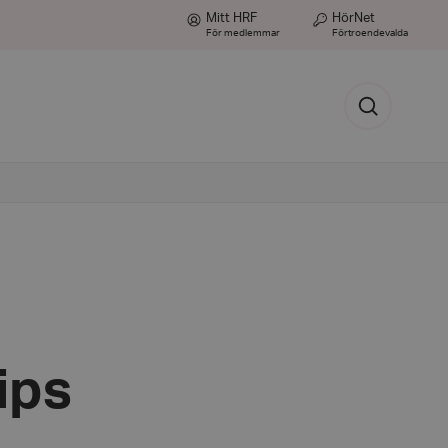
Mitt HRF
HörNet
För medlemmar
Förtroendevalda
Sök
ips