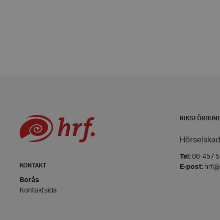
wordpress_test_coo
PHPSESSID
VISITOR_PRIVACY_
RIKSFÖRBUN
Hörselskad
Tel:
08-457 55
KONTAKT
E-post:
hrf@
__cf_bm
Borås
Kontaktsida
CookieScriptConse