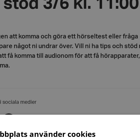
 stöd 3/6 kl. 11:00
en att komma och göra ett hörseltest eller fråga
pare något ni undrar över. Vill ni ha tips och stö
att få komma till audionom för att få hörapparater
mma.
 i sociala medier
Dela
via
r
linkedin
bplats använder cookies