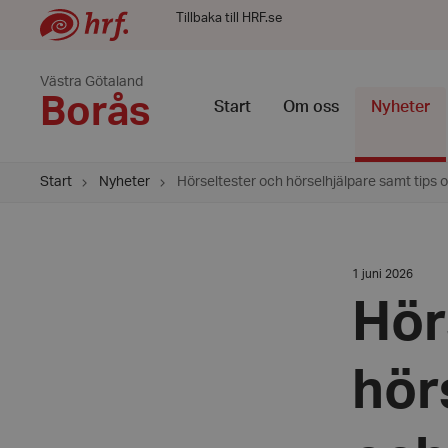
Tillbaka till HRF.se
Västra Götaland
Borås
Start
Om oss
Nyheter
Start
Nyheter
Hörseltester och hörselhjälpare samt tips o
Datum:
1 juni 2026
1
juni
Hör
2026
hör