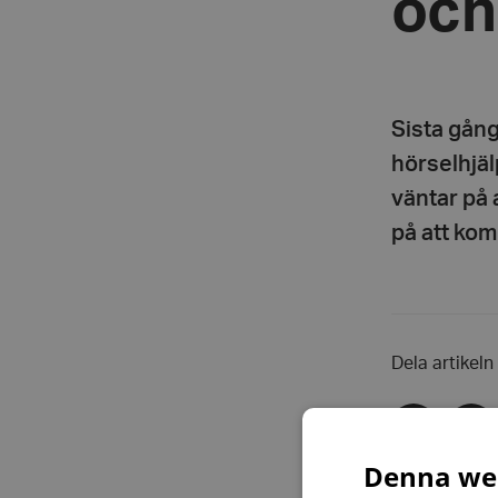
och
Sista gång
hörselhjäl
väntar på 
på att ko
Dela artikeln
Dela
Dela
via
via
facebook
twitte
Denna web