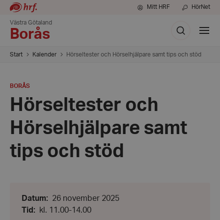
Mitt HRF
HörNet
Västra Götaland
Sök
Visa
Borås
meny
Start
Kalender
Hörseltester och Hörselhjälpare samt tips och stöd
PLATS
:
BORÅS
Hörseltester och
Hörselhjälpare samt
tips och stöd
Datum:
Datum
:
26 november 2025
26
Från:
Tid
:
kl. 11.00-14.00
november
kl.