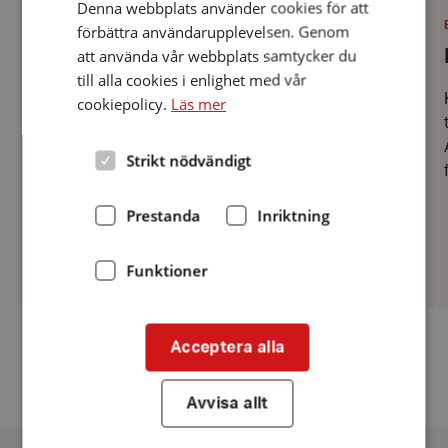
Denna webbplats använder cookies för att
och
oc
hörselhjälpare
Tin
PLATS
:
Datum:
BORÅS
2 september 2026
förbättra användarupplevelsen. Genom
samt
2
att använda vår webbplats samtycker du
Hörseltester och hörselhjälpare samt
tips
september
och
2026
till alla cookies i enlighet med vår
tips och stöd
stöd
cookiepolicy.
Läs mer
Välkommen hit och gör ett hörseltest eller fråga
hörselhjälpare något ni undrar över. Vill ni ha
Strikt nödvändigt
tips och stöd under tiden ni väntar på att få
komma till audionom för att få hörapparater så
Prestanda
Inriktning
finns...
Funktioner
Acceptera alla
Fler aktiviteter
Avvisa allt