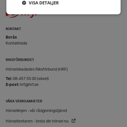
VISA DETALJER
Strikt nödvändigt
Prestanda
Inriktning
KONTAKT
Funktioner
Borås
Kontaktsida
Strikt nödvändiga kakor tillåter
kärnwebbplatsfunktioner som användarinloggning
och kontohantering. Webbplatsen kan inte
användas ordentligt utan strikt nödvändiga cookies.
RIKSFÖRBUNDET
Leverantör
/
Hörselskadades Riksförbund (HRF)
Namn
Domän
Tel:
08-457 55 00 (växel)
hrf-popup-closed-*
hrf.se
E-post:
hrf@hrf.se
VÅRA VERKSAMHETER
Hörsellinjen - vår rådgivningstjänst
Hörseltestaren - testa din hörsel nu
wordpress_test_cookie
Automattic