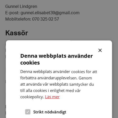
Gunnel Lindgren
E-post: gunnel.elisabet39@gmail.com
Mobiltelefon: 070 325 02 57
Kassör
Kerstin Johansson
×
E-post: kerstinJ44@gmail.com
Denna webbplats använder
Mobil tel:
070-592 90 23
cookies
Ledamot – studieorganisatör
Denna webbplats använder cookies för att
förbättra användarupplevelsen. Genom
Ledamot Lena Mari Johansson.
att använda vår webbplats samtycker du
till alla cookies i enlighet med vår
Ledamot
cookiepolicy.
Läs mer
Britta Ledin
Strikt nödvändigt
E-post: brittaledin@outlook.com