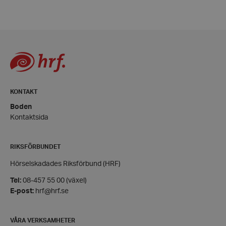
och kontohantering. Webbplatsen kan inte
användas ordentligt utan strikt nödvändiga cookies.
Leverantör
/
Namn
Domän
hrf-popup-closed-*
hrf.se
KONTAKT
Boden
Kontaktsida
wordpress_test_cookie
Automattic
Inc.
hrf.se
RIKSFÖRBUNDET
Hörselskadades Riksförbund (HRF)
Google
Privacy Policy
Tel:
08-457 55 00 (växel)
E-post:
hrf@hrf.se
PHPSESSID
PHP.net
hrf.se
VÅRA VERKSAMHETER