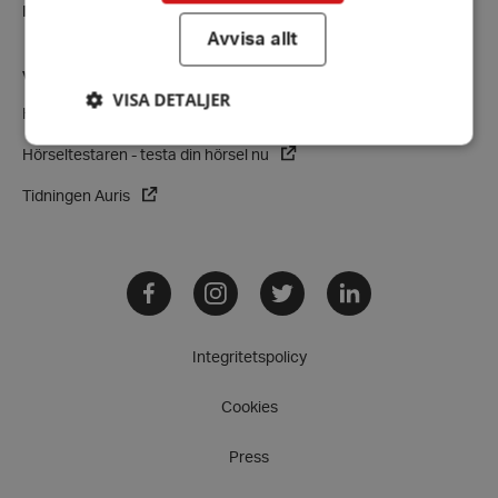
E-post:
hrf@hrf.se
Avvisa allt
VÅRA VERKSAMHETER
VISA DETALJER
Hörsellinjen - vår rådgivningstjänst
Hörseltestaren - testa din hörsel nu
Strikt nödvändigt
Prestanda
Inriktning
Tidningen Auris
Funktioner
Strikt nödvändiga kakor tillåter
Facebook
Instagram
Twitter
LinkedIn
kärnwebbplatsfunktioner som användarinloggning
och kontohantering. Webbplatsen kan inte
användas ordentligt utan strikt nödvändiga cookies.
Leverantör
/
Integritetspolicy
Namn
Domän
hrf-popup-closed-*
hrf.se
Cookies
Press