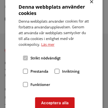
×
Denna webbplats använder
Dela artikeln i sociala medier
cookies
Dela
Dela
Dela
via
via
via
Denna webbplats använder cookies för att
facebook
twitter
linkedin
förbättra användarupplevelsen. Genom
att använda vår webbplats samtycker du
till alla cookies i enlighet med vår
cookiepolicy.
Läs mer
Strikt nödvändigt
KONTAKT
Västerbotten
Prestanda
Inriktning
Kontaktsida
Funktioner
RIKSFÖRBUNDET
Hörselskadades Riksförbund (HRF)
Acceptera alla
Tel:
08-457 55 00 (växel)