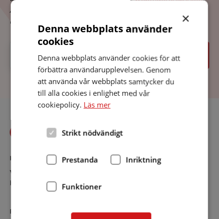
Ange vilken sida du var på, vilken länk du klickade på
×
och att du fick felkoden 404.
Denna webbplats använder
cookies
Sök
Sök
Denna webbplats använder cookies för att
förbättra användarupplevelsen. Genom
att använda vår webbplats samtycker du
till alla cookies i enlighet med vår
cookiepolicy.
Läs mer
Strikt nödvändigt
Prestanda
Inriktning
KONTAKT
Varberg
Kontaktsida
Funktioner
RIKSFÖRBUNDET