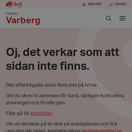
Mitt HRF
HörNet
Halland
Sök
Visa
Varberg
meny
Oj, det verkar som att
sidan inte finns.
Den efterfrågade sidan finns inte på hrf.se.
Om du skrev in adressen för hand, vänligen kontrollera
stavningen och försök igen.
Eller gå till
startsidan
Om du klickade på en länk på webbplatsen och fick
upp den här sidan, kontakta gärna
webmaster@hrf.se
.