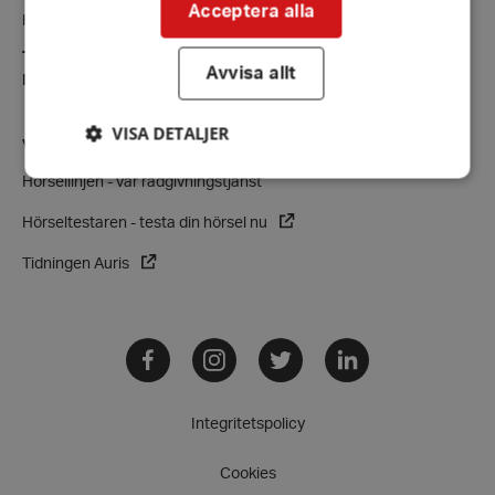
Acceptera alla
Hörselskadades Riksförbund (HRF)
Tel:
08-457 55 00 (växel)
Avvisa allt
E-post:
hrf@hrf.se
VISA DETALJER
VÅRA VERKSAMHETER
Hörsellinjen - vår rådgivningstjänst
Hörseltestaren - testa din hörsel nu
Strikt nödvändigt
Prestanda
Inriktning
Funktioner
Tidningen Auris
Strikt nödvändiga kakor tillåter
kärnwebbplatsfunktioner som användarinloggning
och kontohantering. Webbplatsen kan inte
Facebook
Instagram
Twitter
LinkedIn
användas ordentligt utan strikt nödvändiga cookies.
Leverantör
/
Namn
Domän
Integritetspolicy
hrf-popup-closed-*
hrf.se
Cookies