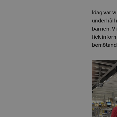
Idag var v
underhåll
barnen. Vi
fick infor
bemötande