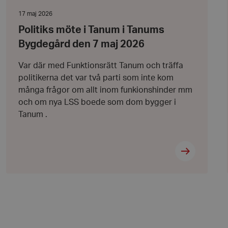
 avgöra när
möte
ndras.
i
Datum:
17 maj 2026
Tanum
17
Politiks möte i Tanum i Tanums
i
maj
 avgöra när
Tanums
2026
ndras.
Bygdegård den 7 maj 2026
Bygdegård
den
7
rmation som
Var där med Funktionsrätt Tanum och träffa
maj
sessionens
politikerna det var två parti som inte kom
2026
e. För
t slumpmässigt
många frågor om allt inom funkionshinder mm
tarkt ID.
och om nya LSS boede som dom bygger i
gen visade
Tanum .
ioner för att
sessionens
pdaterar ett unikt
ra sidvisningar.
ormation om hur
ioner för att