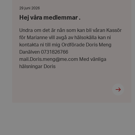
woocommerce_item
våra
medlemmar
Datum:
29 juni 2026
.
29
Hej våra medlemmar .
juni
woocommerce_cart
2026
Undra om det är nån som kan bli våran Kassör
för Marianne vill avgå av hälsokälla kan ni
wp_woocommerce_s
{32}
kontakta ni till mig Ordförade Doris Meng
Danälven 0731826766
mail.Doris.meng@me.com Med vänliga
woocommerce_rece
hälsningar Doris
wc_cart_created
wc_cart_hash_[abcd
Namn
Leverant
Namn
_cfuvid
.vimeo.c
Namn
_gid
IDE
_cfuvid
.challeng