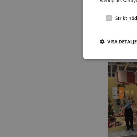
webbplats samtyck
Strikt nö
VISA DETALJ
Strikt nödvändiga ka
användas ordentligt 
Namn
hrf-popup-closed-*
wordpress_test_coo