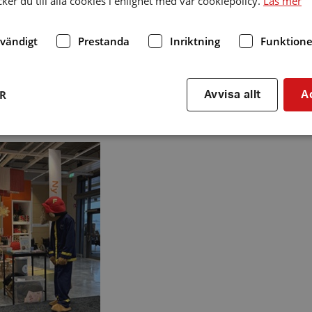
er du till alla cookies i enlighet med vår cookiepolicy.
Läs mer
dvändigt
Prestanda
Inriktning
Funktione
ER
Avvisa allt
A
Strikt nödvändigt
Prestanda
Inriktning
Funktioner
kor tillåter kärnwebbplatsfunktioner som användarinloggning och kontohantering. We
utan strikt nödvändiga cookies.
Leverantör
/
Utgång
Beskrivning
Domän
hrf.se
Session
Används för att spara va
stänger en notis. Denna c
ingen information som k
identifiering av använda
kie
Session
Används på webbplatser
Automattic