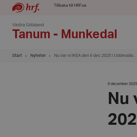
Tillbaka till HRF.se
Västra Götaland
Tanum - Munkedal
Start
Nyheter
Nu var vi IKEA den 6 dec 2025 i Uddevalla .
Datum:
9 december 202
9
december
Nu 
2025
202