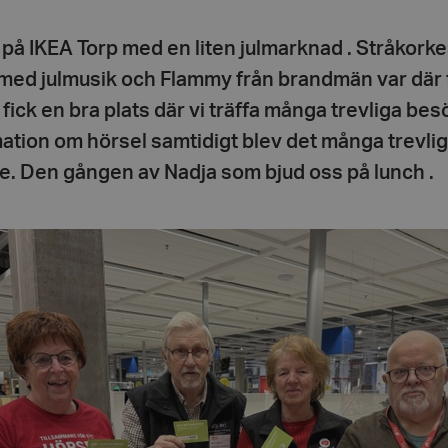
i på IKEA Torp med en liten julmarknad . Stråkork
 med julmusik och Flammy från brandmän var där 
 fick en bra plats där vi träffa många trevliga b
mation om hörsel samtidigt blev det många trevli
. Den gången av Nadja som bjud oss på lunch .