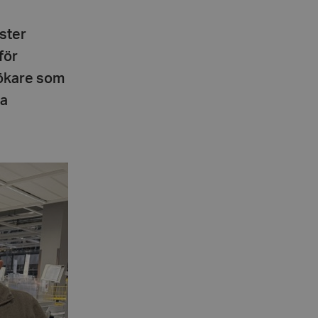
ester
för
esökare som
ga