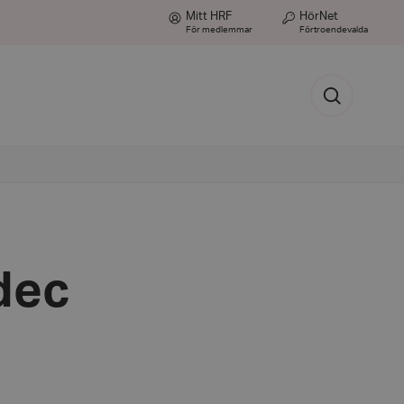
Mitt HRF
HörNet
För medlemmar
Förtroendevalda
Sök
 dec