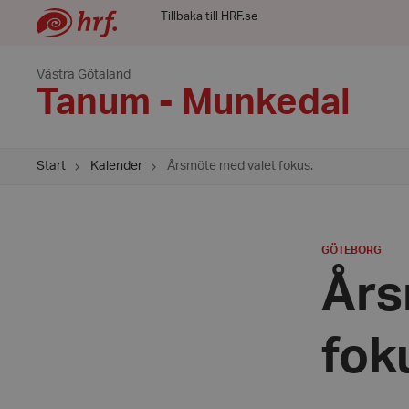
Tillbaka till HRF.se
Västra Götaland
Tanum - Munkedal
Start
Kalender
Årsmöte med valet fokus.
PLATS
:
GÖTEBORG
Års
fok