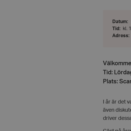
Datum
:
Frå
Tid
:
kl.
kl.
Adress
:
10.
-
Till:
kl.
15.
Välkommen 
Tid: Lördag
Plats: Sc
I år är det
även diskut
driver dessa