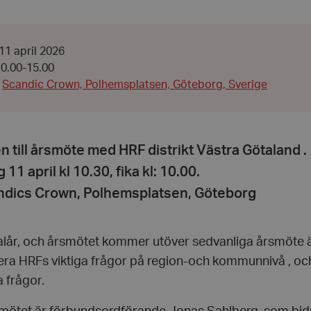
Datum:
11 april 2026
11
n:
 10.00-15.00
april
2026
Scandic Crown, Polhemsplatsen, Göteborg, Sverige
00
00
till årsmöte med HRF distrikt Västra Götaland .
 11 april kl 10.30, fika kl: 10.00.
andics Crown, Polhemsplatsen, Göteborg
 valår, och årsmötet kommer utöver sedvanliga årsmöte
era HRFs viktiga frågor på region-och kommunnivå , och
 frågor.