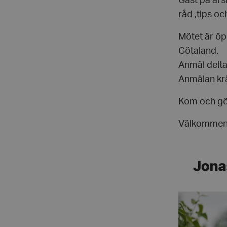
Gäst på år
råd ,tips oc
Mötet är öp
Götaland.
Anmäl delta
Anmälan kräv
Kom och gör
Välkommen h