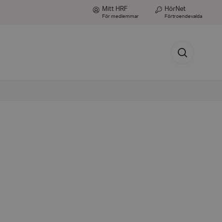
Mitt HRF
HörNet
För medlemmar
Förtroendevalda
Sök