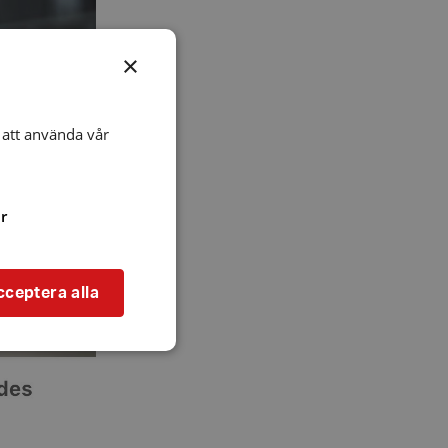
×
att använda vår
r
cceptera alla
bbplatsen kan inte