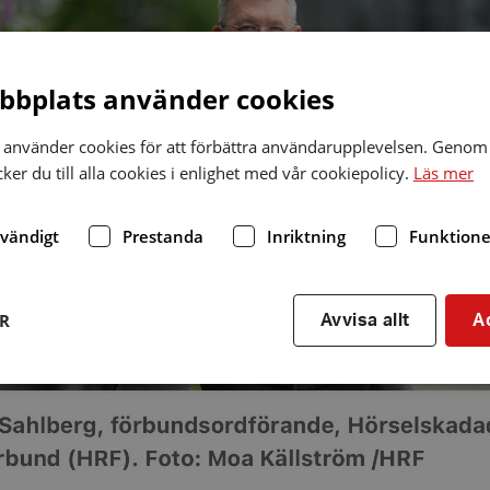
bplats använder cookies
använder cookies för att förbättra användarupplevelsen. Genom 
er du till alla cookies i enlighet med vår cookiepolicy.
Läs mer
dvändigt
Prestanda
Inriktning
Funktione
ER
Avvisa allt
A
Strikt nödvändigt
Prestanda
Inriktning
Funktioner
kor tillåter kärnwebbplatsfunktioner som användarinloggning och kontohantering. We
utan strikt nödvändiga cookies.