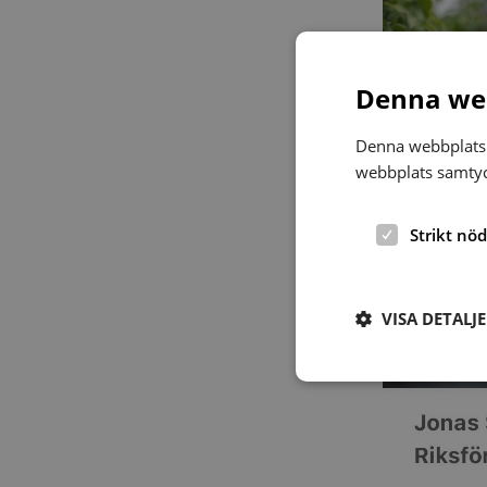
Denna web
Denna webbplats 
webbplats samtyck
Strikt nö
VISA DETALJ
Strikt nödvändiga ka
användas ordentligt 