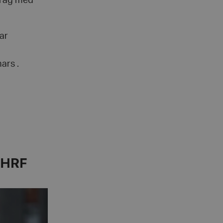
drag med
ar
ars .