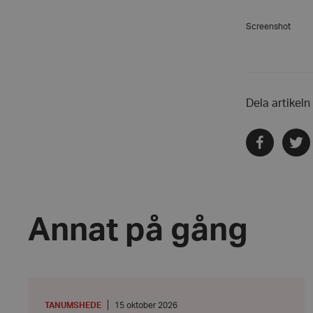
Namn
Screenshot
hrf-popup-closed-*
wordpress_test_coo
Dela artikeln
Dela
Dela
PHPSESSID
via
via
facebook
twitte
Annat på gång
VISITOR_PRIVACY_
Hörselveckan
den
15
PLATS
:
Datum:
TANUMSHEDE
15 oktober 2026