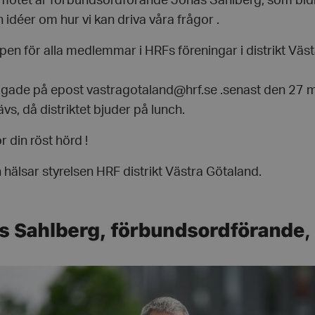
smötet är förbundsordförande Jonas Sahlberg, som bi
h idéer om hur vi kan driva våra frågor .
pen för alla medlemmar i HRFs föreningar i distrikt Väst
gade på epost vastragotaland@hrf.se .senast den 27 m
s, då distriktet bjuder på lunch.
 din röst hörd !
älsar styrelsen HRF distrikt Västra Götaland.