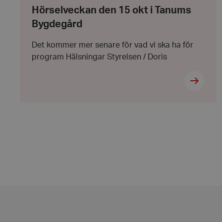
okt
15
__cf_bm
Hörselveckan den 15 okt i Tanums
i
oktober
Tanums
2026
Bygdegård
Bygdegård
CookieScriptConse
Det kommer mer senare för vad vi ska ha för
program Hälsningar Styrelsen / Doris
woocommerce_item
woocommerce_cart
wp_woocommerce_s
{32}
woocommerce_rece
wc_cart_created