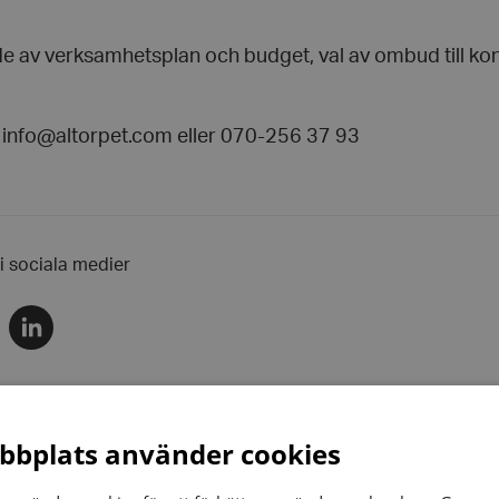
de av verksamhetsplan och budget, val av ombud till k
l info@altorpet.com eller 070-256 37 93
 i sociala medier
Dela
via
r
linkedin
bplats använder cookies
r