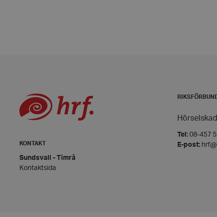
wordpress_test_coo
PHPSESSID
RIKSFÖRBUN
VISITOR_PRIVACY_
Hörselskad
Tel:
08-457 55
KONTAKT
E-post:
hrf@
Sundsvall - Timrå
__cf_bm
Kontaktsida
CookieScriptConse