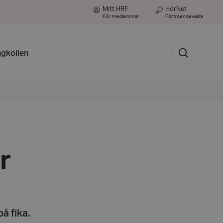
Mitt HRF
HörNet
För medlemmar
Förtroendevalda
Sök
ngkollen
r
på fika.