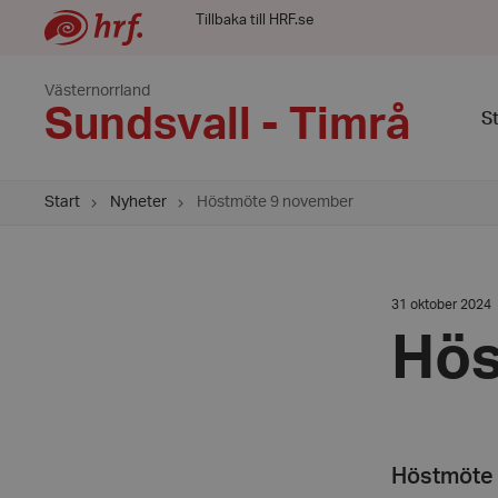
Tillbaka till HRF.se
Västernorrland
Sundsvall - Timrå
St
Start
Nyheter
Höstmöte 9 november
Datum:
31 oktober 2024
31
oktober
Hös
2024
Höstmöte på