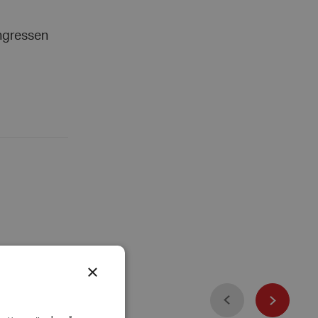
ongressen
×
Föregående
Nästa