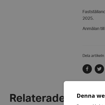
Fastställan
2025.
Anmälan til
Dela artikeln
Dela
Dela
via
via
facebook
twitte
Denna web
Relaterade nyhete