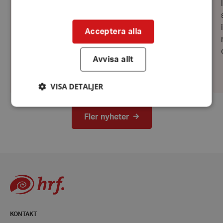
kåserade från sin tid som FN-soldat i Gaza och
Kongo. Vi fick lyssna till hans tjänstgöring som
kock i olika...
Acceptera alla
Avvisa allt
VISA DETALJER
Fler nyheter
Strikt nödvändigt
Prestanda
Inriktning
Funktioner
Strikt nödvändiga kakor tillåter
kärnwebbplatsfunktioner som användarinloggning
och kontohantering. Webbplatsen kan inte
användas ordentligt utan strikt nödvändiga cookies.
Leverantör
/
Namn
Domän
KONTAKT
hrf-popup-closed-*
hrf.se