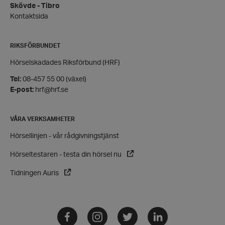
Skövde - Tibro
Kontaktsida
RIKSFÖRBUNDET
Hörselskadades Riksförbund (HRF)
wordpress_test_cookie
Automattic
Tel:
08-457 55 00 (växel)
Inc.
E-post:
hrf@hrf.se
hrf.se
VÅRA VERKSAMHETER
Google
Privacy Policy
Hörsellinjen - vår rådgivningstjänst
PHPSESSID
PHP.net
hrf.se
Hörseltestaren - testa din hörsel nu
Tidningen Auris
Facebook
Instagram
Twitter
LinkedIn