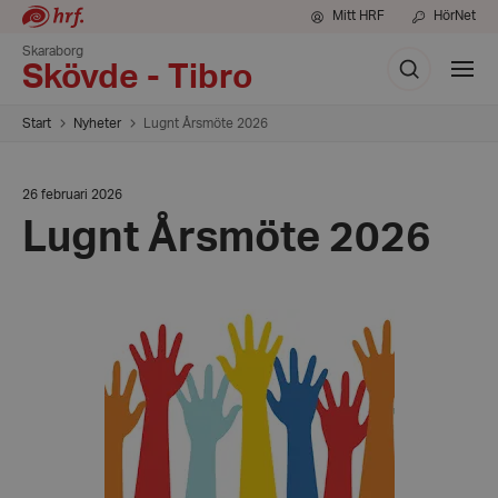
Mitt HRF
HörNet
Skaraborg
Sök
Visa
Skövde - Tibro
meny
Start
Nyheter
Lugnt Årsmöte 2026
Datum:
26 februari 2026
26
Lugnt Årsmöte 2026
februari
2026