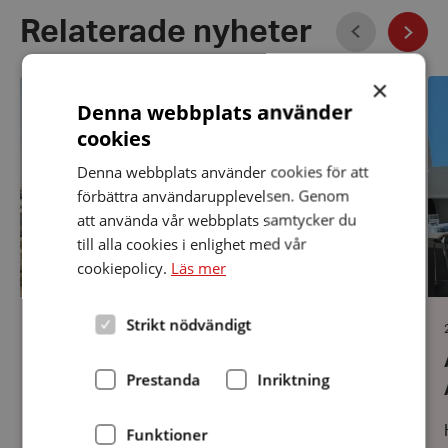
Föregående
Relaterade nyheter
Näst
×
Våravslutning
Ag
ut
Denna webbplats använder
till
He
cookies
vi
År
Denna webbplats använder cookies för att
förbättra användarupplevelsen. Genom
att använda vår webbplats samtycker du
till alla cookies i enlighet med vår
cookiepolicy.
Läs mer
Strikt nödvändigt
Datum:
11 maj 2026
11
Våravslutning
maj
a
Prestanda
Inriktning
2026
Vårens sista Öppet Hus med ca 20 medlemmar
på plats.Gäst var vår ordförande Janne som
Funktioner