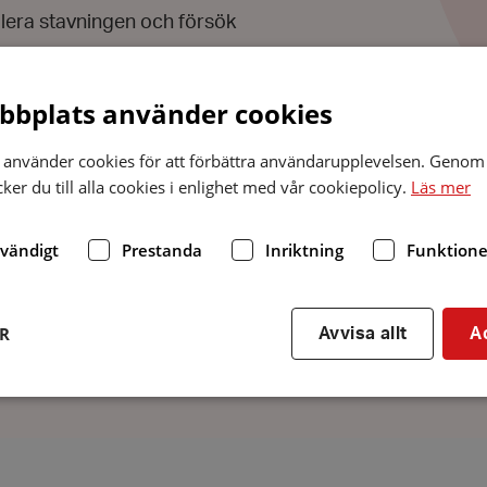
llera stavningen och försök
bplats använder cookies
k upp den här sidan,
använder cookies för att förbättra användarupplevelsen. Genom 
er du till alla cookies i enlighet med vår cookiepolicy.
Läs mer
på och att du fick felkoden
dvändigt
Prestanda
Inriktning
Funktione
Sök
ER
Avvisa allt
A
Strikt nödvändigt
Prestanda
Inriktning
Funktioner
kor tillåter kärnwebbplatsfunktioner som användarinloggning och kontohantering. We