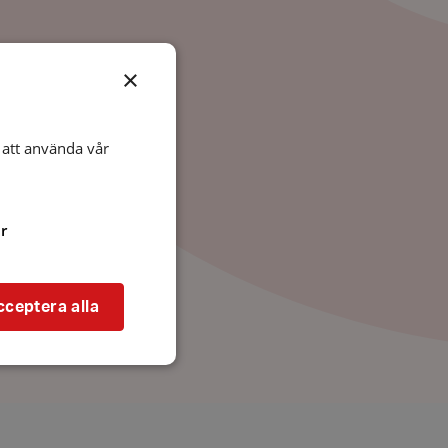
×
att använda vår
r
cceptera alla
bbplatsen kan inte