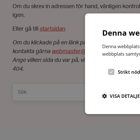
Om du skrev in adressen för hand, vänligen kontro
igen.
Eller gå till
startsidan
Denna web
Om du klickade på en länk på webbplatsen och fic
Denna webbplats 
kontakta gärna
webmaster@hrf.se
.
webbplats samtyck
Ange vilken sida du var på, vilken länk du klickade 
404.
Strikt nö
Sök
VISA DETALJ
Strikt nödvändiga ka