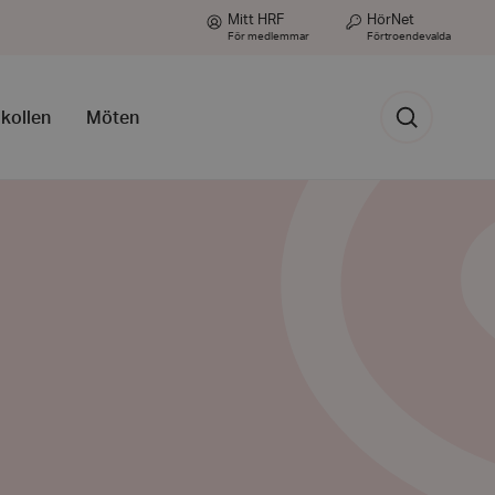
Mitt HRF
HörNet
För medlemmar
Förtroendevalda
Sök
gkollen
Möten