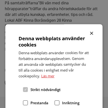
På samtalträffarna”Bli vän med dina
hörapparater”träffar du andra hörselskadade för att
där att utbyta kunskap, erfarenheter, tips och råd.
Lokal ABF Kinna Boråsvägen 28 Kinna
5 Träffar börjar 27 februari torsdagar tid 18,30-20,30
×
gratis
Denna webbplats använder
I samarbete med ABF anmälan: Helena Johansson tel
cookies
0702 21 51 91
Mail: helena.johansson@abf.se
Denna webbplats använder cookies för att
förbättra användarupplevelsen. Genom
att använda vår webbplats samtycker du
till alla cookies i enlighet med vår
Dela artikeln i sociala medier
cookiepolicy.
Läs mer
Dela
Dela
Dela
via
via
via
facebook
twitter
linkedin
Strikt nödvändigt
Prestanda
Inriktning