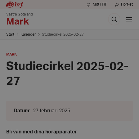
Mitt HRF
HörNet
Västra Götaland
Sök
Visa
Mark
meny
Start
Kalender
Studiecirkel 2025-02-27
PLATS
:
MARK
Studiecirkel 2025-02-
27
Datum:
Datum
:
27 februari 2025
27
februari
2025
Bli vän med dina hörapparater