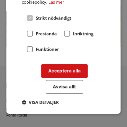
cookiepolicy.
Läs mer
Strikt nödvändigt
Prestanda
Inriktning
Funktioner
Acceptera alla
Avvisa allt
VISA DETALJER
KONTAKT
Katrineholm
Kontaktsida
Strikt nödvändigt
Prestanda
Inriktning