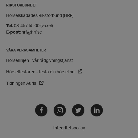
RIKSFÖRBUNDET
Funktioner
Hörselskadades Riksförbund (HRF)
Strikt nödvändiga kakor tillåter
kärnwebbplatsfunktioner som användarinloggning
Tel:
08-457 55 00 (växel)
och kontohantering. Webbplatsen kan inte
E-post:
hrf@hrf.se
användas ordentligt utan strikt nödvändiga cookies.
Leverantör
/
Namn
Domän
VÅRA VERKSAMHETER
hrf-popup-closed-*
hrf.se
Hörsellinjen - vår rådgivningstjänst
Hörseltestaren - testa din hörsel nu
Tidningen Auris
wordpress_test_cookie
Automattic
Facebook
Instagram
Twitter
LinkedIn
Inc.
hrf.se
Integritetspolicy
Google
Privacy Policy