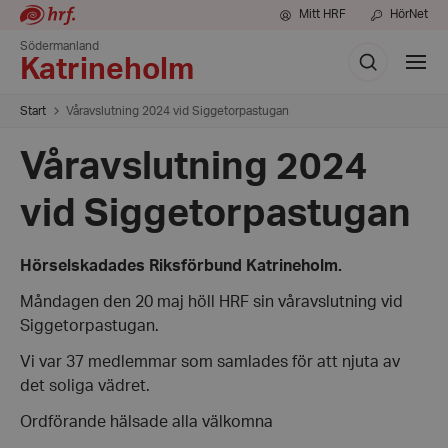
Mitt HRF
HörNet
Södermanland
Sök
Visa
Katrineholm
meny
Start
Våravslutning 2024 vid Siggetorpastugan
Våravslutning 2024
vid Siggetorpastugan
Hörselskadades Riksförbund Katrineholm.
Måndagen den 20 maj höll HRF sin våravslutning vid
Siggetorpastugan.
Vi var 37 medlemmar som samlades för att njuta av
det soliga vädret.
Ordförande hälsade alla välkomna