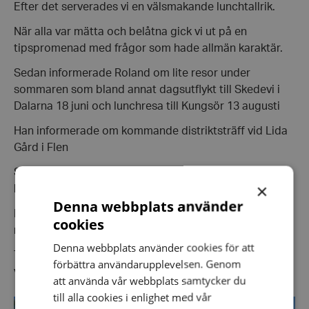
Efter det serverades vi en välsmakande lunchtallrik.
När alla var mätta och belåtna gick vi ut på en
tipspromenad med frågor som hade allmän karaktär.
Sedan informerade Roland om lite resor under
sommaren som bland annat dagsutflykt till Skedevi i
Dalarna 18 juni och lunchresa till Kungsör 13 augusti
Han informerade om kommande distriktsträff vid Lida
Gård i Flen
Sedan följde prisutdelning där den som hade flest rätt
×
hade 9 rätt.
Denna webbplats använder
Efter prisutdelning fick vi kaffe och hembakade
cookies
mazariner.
Denna webbplats använder cookies för att
Träffen avslutades med att ordförande tackade alla för
förbättra användarupplevelsen. Genom
visat intresse och önskade en skön sommar.
att använda vår webbplats samtycker du
till alla cookies i enlighet med vår