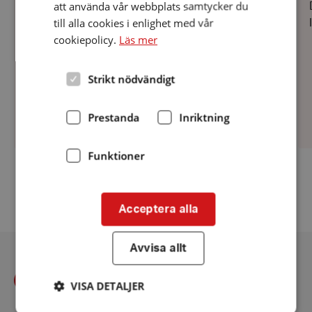
att använda vår webbplats samtycker du
Föreningens 60-årsjubileum, lördagen den 29 kl
till alla cookies i enlighet med vår
13.00 Jubileumsmiddag i
cookiepolicy.
Läs mer
Safiren/Pelarsalen.Anmälan senast 1 augusti till
tel/sms 070 565 1513 Kostnad
200:-/personInbjudan skickas ut.
Strikt nödvändigt
Prestanda
Inriktning
Funktioner
Fler aktiviteter
Acceptera alla
Avvisa allt
VISA DETALJER