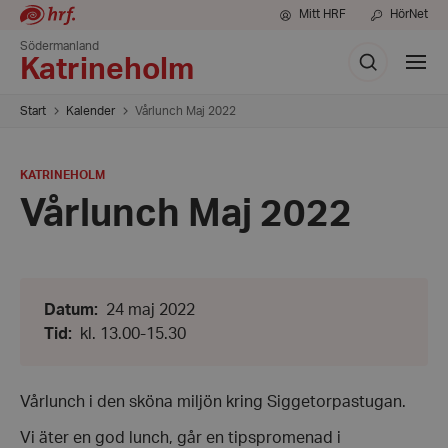
Mitt HRF
HörNet
Södermanland
Sök
Visa
Katrineholm
meny
Start
Kalender
Vårlunch Maj 2022
PLATS
:
KATRINEHOLM
Vårlunch Maj 2022
Datum:
Datum
:
24 maj 2022
24
Från:
Tid
:
kl. 13.00-15.30
maj
kl.
2022
13.00
-
Till:
Vårlunch i den sköna miljön kring Siggetorpastugan.
kl.
15.30
Vi äter en god lunch, går en tipspromenad i