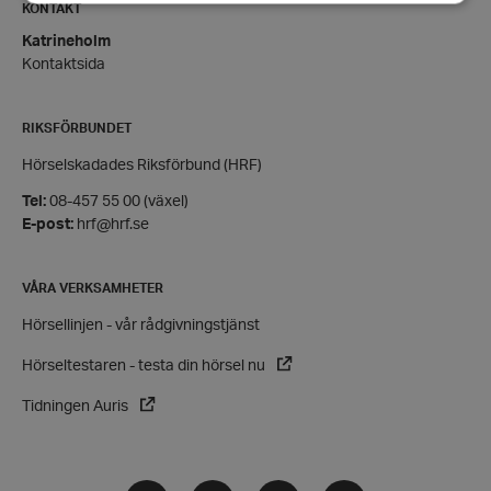
KONTAKT
Katrineholm
Strikt nödvändigt
Prestanda
Inriktning
Kontaktsida
Funktioner
Strikt nödvändiga kakor tillåter
RIKSFÖRBUNDET
kärnwebbplatsfunktioner som användarinloggning
och kontohantering. Webbplatsen kan inte
Hörselskadades Riksförbund (HRF)
användas ordentligt utan strikt nödvändiga cookies.
Tel:
08-457 55 00 (växel)
Leverantör
/
Namn
E-post:
hrf@hrf.se
Domän
hrf-popup-closed-*
hrf.se
VÅRA VERKSAMHETER
Hörsellinjen - vår rådgivningstjänst
Hörseltestaren - testa din hörsel nu
Tidningen Auris
wordpress_test_cookie
Automattic
Inc.
hrf.se
Facebook
Instagram
Twitter
LinkedIn